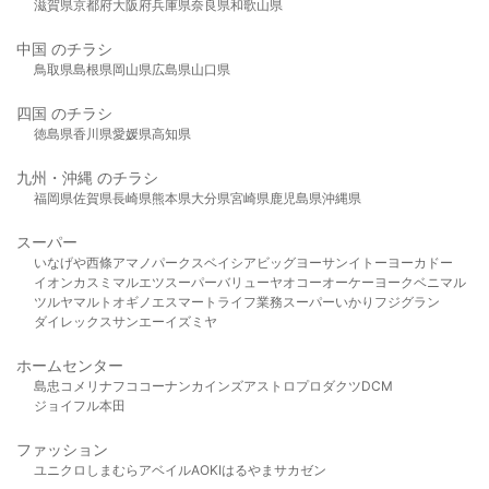
滋賀県
京都府
大阪府
兵庫県
奈良県
和歌山県
中国 のチラシ
鳥取県
島根県
岡山県
広島県
山口県
四国 のチラシ
徳島県
香川県
愛媛県
高知県
九州・沖縄 のチラシ
福岡県
佐賀県
長崎県
熊本県
大分県
宮崎県
鹿児島県
沖縄県
スーパー
いなげや
西條
アマノパークス
ベイシア
ビッグヨーサン
イトーヨーカドー
イオン
カスミ
マルエツ
スーパーバリュー
ヤオコー
オーケー
ヨークベニマル
ツルヤ
マルト
オギノ
エスマート
ライフ
業務スーパー
いかり
フジグラン
ダイレックス
サンエー
イズミヤ
ホームセンター
島忠
コメリ
ナフコ
コーナン
カインズ
アストロプロダクツ
DCM
ジョイフル本田
ファッション
ユニクロ
しまむら
アベイル
AOKI
はるやま
サカゼン