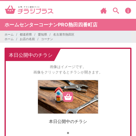
ホームセンターコーナンPRO熱田四番町店
ホーム
都道府県
愛知県
名古屋市熱田区
ホーム
お店の名前
コーナン
本日公開中のチラシ
画像はイメージです。
画像をクリックするとチラシが開きます。
本日公開中のチラシ