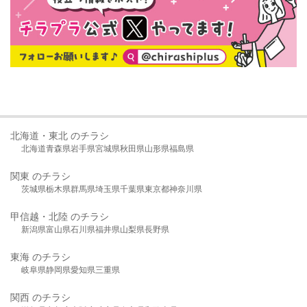
北海道・東北 のチラシ
北海道
青森県
岩手県
宮城県
秋田県
山形県
福島県
関東 のチラシ
茨城県
栃木県
群馬県
埼玉県
千葉県
東京都
神奈川県
甲信越・北陸 のチラシ
新潟県
富山県
石川県
福井県
山梨県
長野県
東海 のチラシ
岐阜県
静岡県
愛知県
三重県
関西 のチラシ