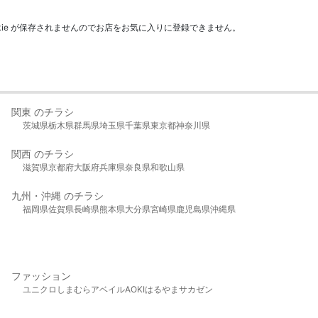
kie が保存されませんのでお店をお気に入りに登録できません。
関東 のチラシ
茨城県
栃木県
群馬県
埼玉県
千葉県
東京都
神奈川県
関西 のチラシ
滋賀県
京都府
大阪府
兵庫県
奈良県
和歌山県
九州・沖縄 のチラシ
福岡県
佐賀県
長崎県
熊本県
大分県
宮崎県
鹿児島県
沖縄県
ファッション
ユニクロ
しまむら
アベイル
AOKI
はるやま
サカゼン