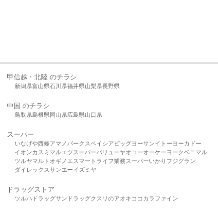
甲信越・北陸 のチラシ
新潟県
富山県
石川県
福井県
山梨県
長野県
中国 のチラシ
鳥取県
島根県
岡山県
広島県
山口県
スーパー
いなげや
西條
アマノパークス
ベイシア
ビッグヨーサン
イトーヨーカドー
イオン
カスミ
マルエツ
スーパーバリュー
ヤオコー
オーケー
ヨークベニマル
ツルヤ
マルト
オギノ
エスマート
ライフ
業務スーパー
いかり
フジグラン
ダイレックス
サンエー
イズミヤ
ドラッグストア
ツルハドラッグ
サンドラッグ
クスリのアオキ
ココカラファイン