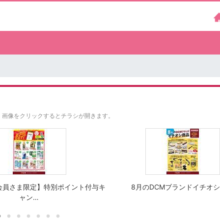
。
画像をクリックするとチラシが開きます。
会員さま限定】特別ポイント付与キ
8月のDCMブランドイチオ
ャン…