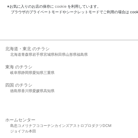
※お気に入りのお店の保存に
cookie
を利用しています。
ブラウザのプライベートモードやシークレットモードでご利用の場合は coo
北海道・東北 のチラシ
北海道
青森県
岩手県
宮城県
秋田県
山形県
福島県
東海 のチラシ
岐阜県
静岡県
愛知県
三重県
四国 のチラシ
徳島県
香川県
愛媛県
高知県
ホームセンター
島忠
コメリ
ナフコ
コーナン
カインズ
アストロプロダクツ
DCM
ジョイフル本田