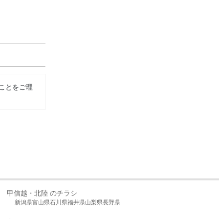
ことをご理
甲信越・北陸 のチラシ
新潟県
富山県
石川県
福井県
山梨県
長野県