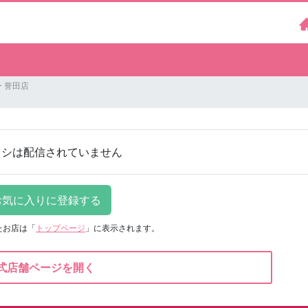
 誉田店
ラシは配信されていません
たお店は
「
トップページ
」に表示されます。
式店舗ページを開く