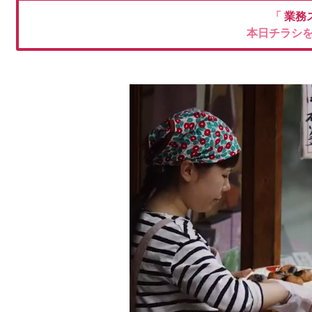
「
業務
本日チラシ