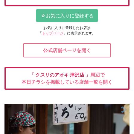
お気に入りに登録したお店は
「
トップページ
」に表示されます。
公式店舗ページを開く
「
クスリのアオキ
津沢店
」周辺で
本日チラシを掲載している店舗一覧を開く