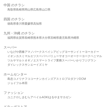
中国 のチラシ
鳥取県
島根県
岡山県
広島県
山口県
四国 のチラシ
徳島県
香川県
愛媛県
高知県
九州・沖縄 のチラシ
福岡県
佐賀県
長崎県
熊本県
大分県
宮崎県
鹿児島県
沖縄県
スーパー
いなげや
西條
アマノパークス
ベイシア
ビッグヨーサン
イトーヨーカドー
イオン
カスミ
マルエツ
スーパーバリュー
ヤオコー
オーケー
ヨークベニマル
ツルヤ
マルト
オギノ
エスマート
ライフ
業務スーパー
いかり
フジグラン
ダイレックス
サンエー
イズミヤ
ホームセンター
島忠
コメリ
ナフコ
コーナン
カインズ
アストロプロダクツ
DCM
ジョイフル本田
ファッション
ユニクロ
しまむら
アベイル
AOKI
はるやま
サカゼン
ドラッグストア