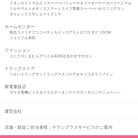
イオン
カスミ
マルエツ
スーパーバリュー
ヤオコー
オーケー
ヨークベニマル
ツルヤ
マルト
オギノ
エスマート
ライフ
業務スーパー
いかり
フジグラン
ダイレックス
サンエー
イズミヤ
ホームセンター
島忠
コメリ
ナフコ
コーナン
カインズ
アストロプロダクツ
DCM
ジョイフル本田
ファッション
ユニクロ
しまむら
アベイル
AOKI
はるやま
サカゼン
ドラッグストア
ツルハドラッグ
サンドラッグ
クスリのアオキ
ココカラファイン
家電量販店
ヤマダ電機
ビックカメラ
エディオン
ケーズデンキ
コジマ
ジョーシン
運営会社
店舗・販促ご担当者様：チラシプラスサービスのご案内