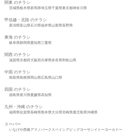
関東 のチラシ
茨城県
栃木県
群馬県
埼玉県
千葉県
東京都
神奈川県
甲信越・北陸 のチラシ
新潟県
富山県
石川県
福井県
山梨県
長野県
東海 のチラシ
岐阜県
静岡県
愛知県
三重県
関西 のチラシ
滋賀県
京都府
大阪府
兵庫県
奈良県
和歌山県
中国 のチラシ
鳥取県
島根県
岡山県
広島県
山口県
四国 のチラシ
徳島県
香川県
愛媛県
高知県
九州・沖縄 のチラシ
福岡県
佐賀県
長崎県
熊本県
大分県
宮崎県
鹿児島県
沖縄県
スーパー
いなげや
西條
アマノパークス
ベイシア
ビッグヨーサン
イトーヨーカドー