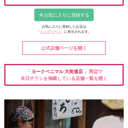
お気に入りに登録したお店は
「
トップページ
」に表示されます。
公式店舗ページを開く
「
ヨークベニマル
大街道店
」周辺で
本日チラシを掲載している店舗一覧を開く