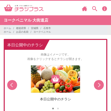
ヨークベニマル
大街道店
ホーム
都道府県
宮城県
石巻市
ホーム
お店の名前
ヨークベニマル
本日公開中のチラシ
画像はイメージです。
画像をクリックするとチラシが開きます。
本日公開中のチラシ