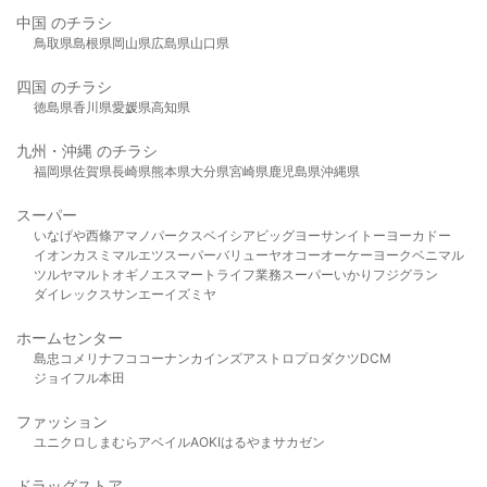
中国 のチラシ
鳥取県
島根県
岡山県
広島県
山口県
四国 のチラシ
徳島県
香川県
愛媛県
高知県
九州・沖縄 のチラシ
福岡県
佐賀県
長崎県
熊本県
大分県
宮崎県
鹿児島県
沖縄県
スーパー
いなげや
西條
アマノパークス
ベイシア
ビッグヨーサン
イトーヨーカドー
イオン
カスミ
マルエツ
スーパーバリュー
ヤオコー
オーケー
ヨークベニマル
ツルヤ
マルト
オギノ
エスマート
ライフ
業務スーパー
いかり
フジグラン
ダイレックス
サンエー
イズミヤ
ホームセンター
島忠
コメリ
ナフコ
コーナン
カインズ
アストロプロダクツ
DCM
ジョイフル本田
ファッション
ユニクロ
しまむら
アベイル
AOKI
はるやま
サカゼン
ドラッグストア