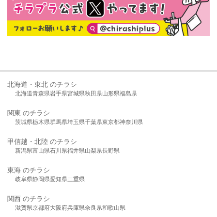
北海道・東北 のチラシ
北海道
青森県
岩手県
宮城県
秋田県
山形県
福島県
関東 のチラシ
茨城県
栃木県
群馬県
埼玉県
千葉県
東京都
神奈川県
甲信越・北陸 のチラシ
新潟県
富山県
石川県
福井県
山梨県
長野県
東海 のチラシ
岐阜県
静岡県
愛知県
三重県
関西 のチラシ
滋賀県
京都府
大阪府
兵庫県
奈良県
和歌山県