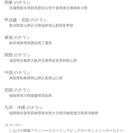
関東 のチラシ
茨城県
栃木県
群馬県
埼玉県
千葉県
東京都
神奈川県
甲信越・北陸 のチラシ
新潟県
富山県
石川県
福井県
山梨県
長野県
東海 のチラシ
岐阜県
静岡県
愛知県
三重県
関西 のチラシ
滋賀県
京都府
大阪府
兵庫県
奈良県
和歌山県
中国 のチラシ
鳥取県
島根県
岡山県
広島県
山口県
四国 のチラシ
徳島県
香川県
愛媛県
高知県
九州・沖縄 のチラシ
福岡県
佐賀県
長崎県
熊本県
大分県
宮崎県
鹿児島県
沖縄県
スーパー
いなげや
西條
アマノパークス
ベイシア
ビッグヨーサン
イトーヨーカドー