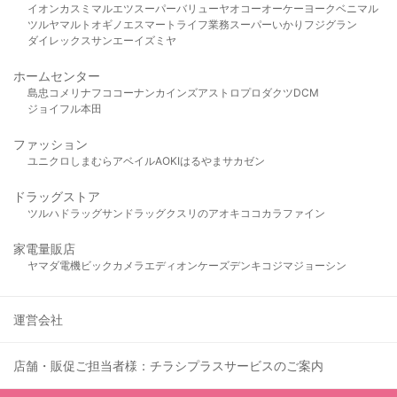
イオン
カスミ
マルエツ
スーパーバリュー
ヤオコー
オーケー
ヨークベニマル
ツルヤ
マルト
オギノ
エスマート
ライフ
業務スーパー
いかり
フジグラン
ダイレックス
サンエー
イズミヤ
ホームセンター
島忠
コメリ
ナフコ
コーナン
カインズ
アストロプロダクツ
DCM
ジョイフル本田
ファッション
ユニクロ
しまむら
アベイル
AOKI
はるやま
サカゼン
ドラッグストア
ツルハドラッグ
サンドラッグ
クスリのアオキ
ココカラファイン
家電量販店
ヤマダ電機
ビックカメラ
エディオン
ケーズデンキ
コジマ
ジョーシン
運営会社
店舗・販促ご担当者様：チラシプラスサービスのご案内