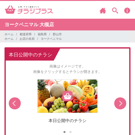
ヨークベニマル
大槻店
ホーム
都道府県
福島県
郡山市
ホーム
お店の名前
ヨークベニマル
本日公開中のチラシ
画像はイメージです。
画像をクリックするとチラシが開きます。
本日公開中のチラシ