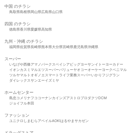
中国 のチラシ
鳥取県
島根県
岡山県
広島県
山口県
四国 のチラシ
徳島県
香川県
愛媛県
高知県
九州・沖縄 のチラシ
福岡県
佐賀県
長崎県
熊本県
大分県
宮崎県
鹿児島県
沖縄県
スーパー
いなげや
西條
アマノパークス
ベイシア
ビッグヨーサン
イトーヨーカドー
イオン
カスミ
マルエツ
スーパーバリュー
ヤオコー
オーケー
ヨークベニマル
ツルヤ
マルト
オギノ
エスマート
ライフ
業務スーパー
いかり
フジグラン
ダイレックス
サンエー
イズミヤ
ホームセンター
島忠
コメリ
ナフコ
コーナン
カインズ
アストロプロダクツ
DCM
ジョイフル本田
ファッション
ユニクロ
しまむら
アベイル
AOKI
はるやま
サカゼン
ドラッグストア