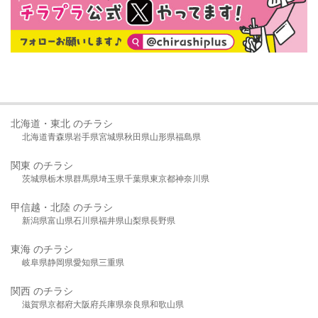
北海道・東北 のチラシ
北海道
青森県
岩手県
宮城県
秋田県
山形県
福島県
関東 のチラシ
茨城県
栃木県
群馬県
埼玉県
千葉県
東京都
神奈川県
甲信越・北陸 のチラシ
新潟県
富山県
石川県
福井県
山梨県
長野県
東海 のチラシ
岐阜県
静岡県
愛知県
三重県
関西 のチラシ
滋賀県
京都府
大阪府
兵庫県
奈良県
和歌山県