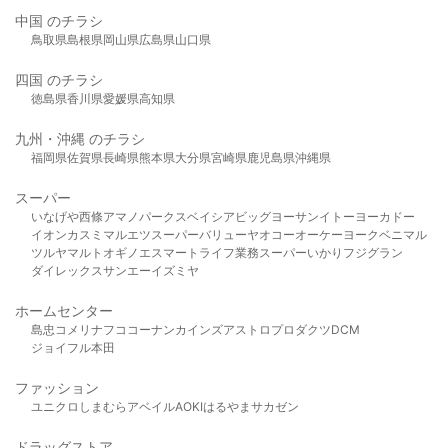
中国 のチラシ
鳥取県
島根県
岡山県
広島県
山口県
四国 のチラシ
徳島県
香川県
愛媛県
高知県
九州・沖縄 のチラシ
福岡県
佐賀県
長崎県
熊本県
大分県
宮崎県
鹿児島県
沖縄県
スーパー
いなげや
西條
アマノパークス
ベイシア
ビッグヨーサン
イトーヨーカドー
イオン
カスミ
マルエツ
スーパーバリュー
ヤオコー
オーケー
ヨークベニマル
ツルヤ
マルト
オギノ
エスマート
ライフ
業務スーパー
いかり
フジグラン
ダイレックス
サンエー
イズミヤ
ホームセンター
島忠
コメリ
ナフコ
コーナン
カインズ
アストロプロダクツ
DCM
ジョイフル本田
ファッション
ユニクロ
しまむら
アベイル
AOKI
はるやま
サカゼン
ドラッグストア