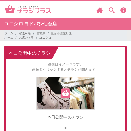
ユニクロ
ヨドバシ仙台店
ホーム
都道府県
宮城県
仙台市宮城野区
ホーム
お店の名前
ユニクロ
本日公開中のチラシ
画像はイメージです。
画像をクリックするとチラシが開きます。
本日公開中のチラシ