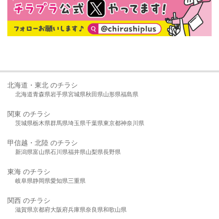
北海道・東北 のチラシ
北海道
青森県
岩手県
宮城県
秋田県
山形県
福島県
関東 のチラシ
茨城県
栃木県
群馬県
埼玉県
千葉県
東京都
神奈川県
甲信越・北陸 のチラシ
新潟県
富山県
石川県
福井県
山梨県
長野県
東海 のチラシ
岐阜県
静岡県
愛知県
三重県
関西 のチラシ
滋賀県
京都府
大阪府
兵庫県
奈良県
和歌山県