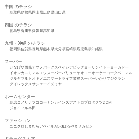
中国 のチラシ
鳥取県
島根県
岡山県
広島県
山口県
四国 のチラシ
徳島県
香川県
愛媛県
高知県
九州・沖縄 のチラシ
福岡県
佐賀県
長崎県
熊本県
大分県
宮崎県
鹿児島県
沖縄県
スーパー
いなげや
西條
アマノパークス
ベイシア
ビッグヨーサン
イトーヨーカドー
イオン
カスミ
マルエツ
スーパーバリュー
ヤオコー
オーケー
ヨークベニマル
ツルヤ
マルト
オギノ
エスマート
ライフ
業務スーパー
いかり
フジグラン
ダイレックス
サンエー
イズミヤ
ホームセンター
島忠
コメリ
ナフコ
コーナン
カインズ
アストロプロダクツ
DCM
ジョイフル本田
ファッション
ユニクロ
しまむら
アベイル
AOKI
はるやま
サカゼン
ドラッグストア