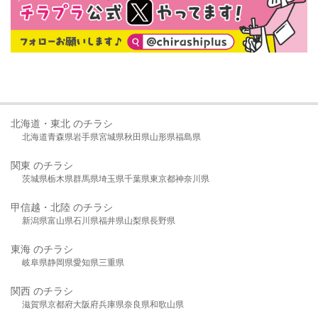
北海道・東北 のチラシ
北海道
青森県
岩手県
宮城県
秋田県
山形県
福島県
関東 のチラシ
茨城県
栃木県
群馬県
埼玉県
千葉県
東京都
神奈川県
甲信越・北陸 のチラシ
新潟県
富山県
石川県
福井県
山梨県
長野県
東海 のチラシ
岐阜県
静岡県
愛知県
三重県
関西 のチラシ
滋賀県
京都府
大阪府
兵庫県
奈良県
和歌山県