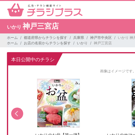
神戸三宮店
いかり
ホーム
都道府県からチラシを探す
兵庫県
神戸市中央区
いかり 神
ホーム
お店の名前からチラシを探す
いかり
神戸三宮店
本日公開中のチラシ
画像はイメージです
ン」
いかりのお盆【第一弾】
いかりのサマ