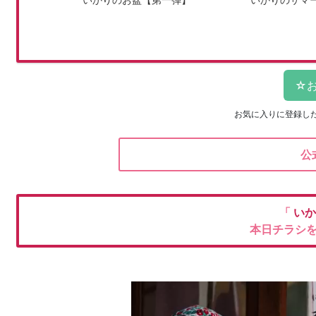
お気に入りに登録し
公
「
い
本日チラシ