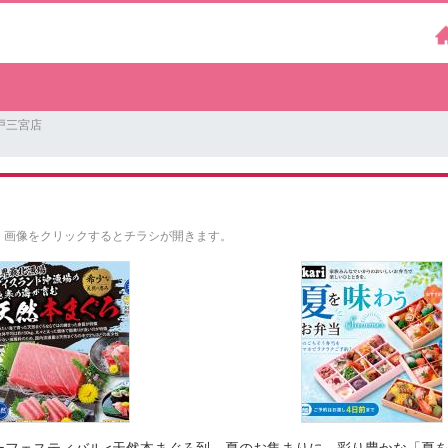
戸三宮店
。
画像をクリックするとチラシが開きます。
ーフェスティバル<天然本まぐろ到
夏のお集まりに。彩り豊かな「夏