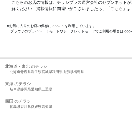
こちらのお店の情報は、チラシプラス運営会社のセブンネットが
解ください。掲載情報に間違いがございましたら、「
こちら
」よ
※お気に入りのお店の保存に
cookie
を利用しています。
ブラウザのプライベートモードやシークレットモードでご利用の場合は coo
北海道・東北 のチラシ
北海道
青森県
岩手県
宮城県
秋田県
山形県
福島県
東海 のチラシ
岐阜県
静岡県
愛知県
三重県
四国 のチラシ
徳島県
香川県
愛媛県
高知県