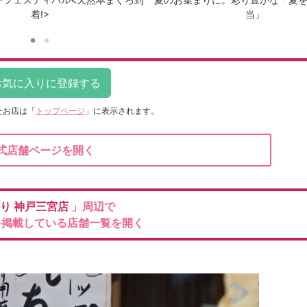
着!>
当」
たお店は
「
トップページ
」に表示されます。
式店舗ページを開く
かり
神戸三宮店
」周辺で
を掲載している店舗一覧を開く