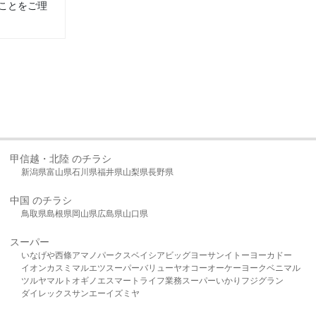
ことをご理
甲信越・北陸 のチラシ
新潟県
富山県
石川県
福井県
山梨県
長野県
中国 のチラシ
鳥取県
島根県
岡山県
広島県
山口県
スーパー
いなげや
西條
アマノパークス
ベイシア
ビッグヨーサン
イトーヨーカドー
イオン
カスミ
マルエツ
スーパーバリュー
ヤオコー
オーケー
ヨークベニマル
ツルヤ
マルト
オギノ
エスマート
ライフ
業務スーパー
いかり
フジグラン
ダイレックス
サンエー
イズミヤ