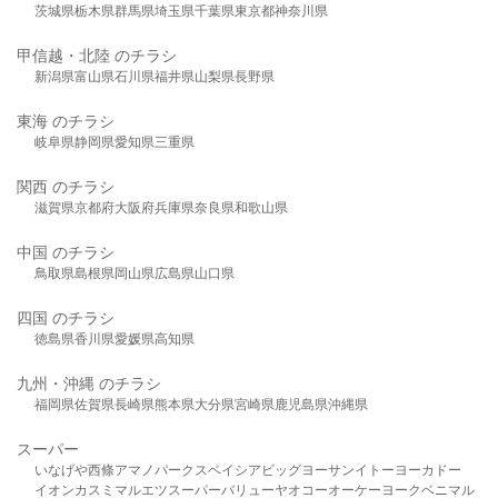
茨城県
栃木県
群馬県
埼玉県
千葉県
東京都
神奈川県
甲信越・北陸 のチラシ
新潟県
富山県
石川県
福井県
山梨県
長野県
東海 のチラシ
岐阜県
静岡県
愛知県
三重県
関西 のチラシ
滋賀県
京都府
大阪府
兵庫県
奈良県
和歌山県
中国 のチラシ
鳥取県
島根県
岡山県
広島県
山口県
四国 のチラシ
徳島県
香川県
愛媛県
高知県
九州・沖縄 のチラシ
福岡県
佐賀県
長崎県
熊本県
大分県
宮崎県
鹿児島県
沖縄県
スーパー
いなげや
西條
アマノパークス
ベイシア
ビッグヨーサン
イトーヨーカドー
イオン
カスミ
マルエツ
スーパーバリュー
ヤオコー
オーケー
ヨークベニマル