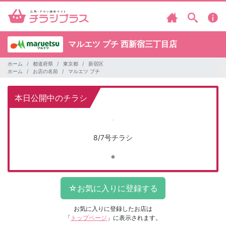
マルエツ プチ
西新宿三丁目店
ホーム
都道府県
東京都
新宿区
ホーム
お店の名前
マルエツ プチ
本日公開中のチラシ
8/7号チラシ
お気に入りに登録したお店は
「
トップページ
」に表示されます。