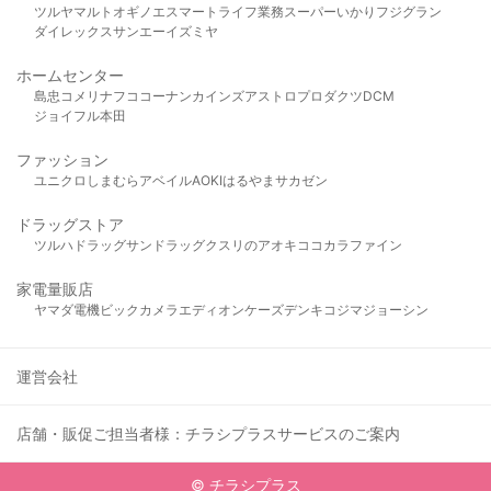
ツルヤ
マルト
オギノ
エスマート
ライフ
業務スーパー
いかり
フジグラン
ダイレックス
サンエー
イズミヤ
ホームセンター
島忠
コメリ
ナフコ
コーナン
カインズ
アストロプロダクツ
DCM
ジョイフル本田
ファッション
ユニクロ
しまむら
アベイル
AOKI
はるやま
サカゼン
ドラッグストア
ツルハドラッグ
サンドラッグ
クスリのアオキ
ココカラファイン
家電量販店
ヤマダ電機
ビックカメラ
エディオン
ケーズデンキ
コジマ
ジョーシン
運営会社
店舗・販促ご担当者様：チラシプラスサービスのご案内
© チラシプラス