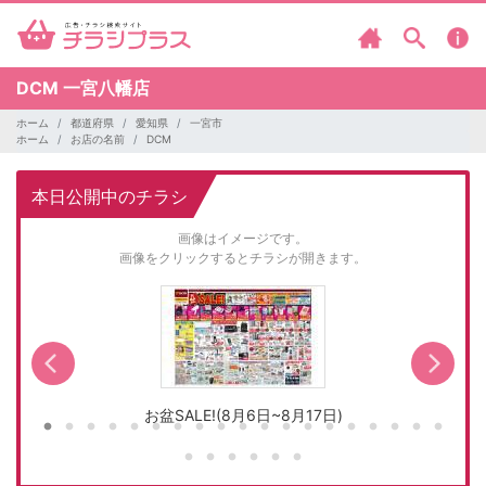
DCM
一宮八幡店
ホーム
都道府県
愛知県
一宮市
ホーム
お店の名前
DCM
本日公開中のチラシ
画像はイメージです。
画像をクリックするとチラシが開きます。
お盆SALE!(8月6日~8月17日)