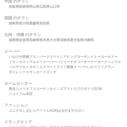
中国 のチラシ
鳥取県
島根県
岡山県
広島県
山口県
四国 のチラシ
徳島県
香川県
愛媛県
高知県
九州・沖縄 のチラシ
福岡県
佐賀県
長崎県
熊本県
大分県
宮崎県
鹿児島県
沖縄県
スーパー
いなげや
西條
アマノパークス
ベイシア
ビッグヨーサン
イトーヨーカドー
イオン
カスミ
マルエツ
スーパーバリュー
ヤオコー
オーケー
ヨークベニマル
ツルヤ
マルト
オギノ
エスマート
ライフ
業務スーパー
いかり
フジグラン
ダイレックス
サンエー
イズミヤ
ホームセンター
島忠
コメリ
ナフコ
コーナン
カインズ
アストロプロダクツ
DCM
ジョイフル本田
ファッション
ユニクロ
しまむら
アベイル
AOKI
はるやま
サカゼン
ドラッグストア