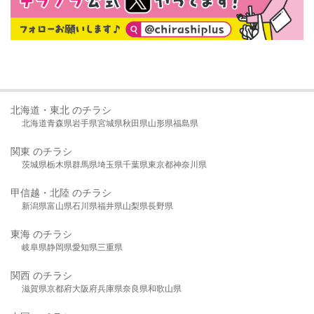
北海道・東北 のチラシ
北海道
青森県
岩手県
宮城県
秋田県
山形県
福島県
関東 のチラシ
茨城県
栃木県
群馬県
埼玉県
千葉県
東京都
神奈川県
甲信越・北陸 のチラシ
新潟県
富山県
石川県
福井県
山梨県
長野県
東海 のチラシ
岐阜県
静岡県
愛知県
三重県
関西 のチラシ
滋賀県
京都府
大阪府
兵庫県
奈良県
和歌山県