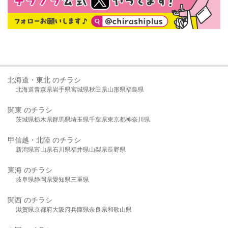
北海道・東北 のチラシ
北海道
青森県
岩手県
宮城県
秋田県
山形県
福島県
関東 のチラシ
茨城県
栃木県
群馬県
埼玉県
千葉県
東京都
神奈川県
甲信越・北陸 のチラシ
新潟県
富山県
石川県
福井県
山梨県
長野県
東海 のチラシ
岐阜県
静岡県
愛知県
三重県
関西 のチラシ
滋賀県
京都府
大阪府
兵庫県
奈良県
和歌山県