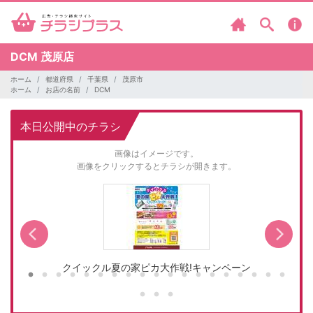
DCM
茂原店
ホーム
都道府県
千葉県
茂原市
ホーム
お店の名前
DCM
本日公開中のチラシ
画像はイメージです。
画像をクリックするとチラシが開きます。
クイックル夏の家ピカ大作戦!キャンペーン