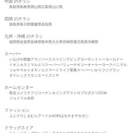
中国 のチラシ
鳥取県
島根県
岡山県
広島県
山口県
四国 のチラシ
徳島県
香川県
愛媛県
高知県
九州・沖縄 のチラシ
福岡県
佐賀県
長崎県
熊本県
大分県
宮崎県
鹿児島県
沖縄県
スーパー
いなげや
西條
アマノパークス
ベイシア
ビッグヨーサン
イトーヨーカドー
イオン
カスミ
マルエツ
スーパーバリュー
ヤオコー
オーケー
ヨークベニマル
ツルヤ
マルト
オギノ
エスマート
ライフ
業務スーパー
いかり
フジグラン
ダイレックス
サンエー
イズミヤ
ホームセンター
島忠
コメリ
ナフコ
コーナン
カインズ
アストロプロダクツ
DCM
ジョイフル本田
ファッション
ユニクロ
しまむら
アベイル
AOKI
はるやま
サカゼン
ドラッグストア