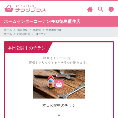
ホームセンターコーナンPRO徳島藍住店
ホーム
都道府県
徳島県
板野郡藍住町
ホーム
お店の名前
コーナン
本日公開中のチラシ
画像はイメージです。
画像をクリックするとチラシが開きます。
本日公開中のチラシ