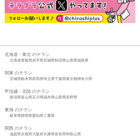
北海道・東北 のチラシ
北海道
青森県
岩手県
宮城県
秋田県
山形県
福島県
関東 のチラシ
茨城県
栃木県
群馬県
埼玉県
千葉県
東京都
神奈川県
甲信越・北陸 のチラシ
新潟県
富山県
石川県
福井県
山梨県
長野県
東海 のチラシ
岐阜県
静岡県
愛知県
三重県
関西 のチラシ
滋賀県
京都府
大阪府
兵庫県
奈良県
和歌山県