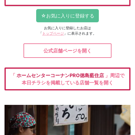
お気に入りに登録したお店は
「
トップページ
」に表示されます。
公式店舗ページを開く
「
ホームセンターコーナンPRO徳島藍住店
」周辺で
本日チラシを掲載している店舗一覧を開く