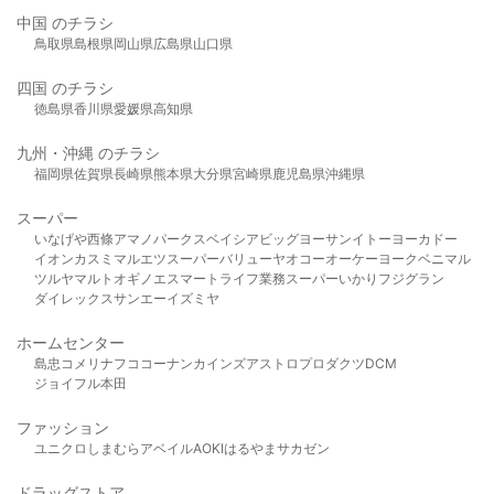
中国 のチラシ
鳥取県
島根県
岡山県
広島県
山口県
四国 のチラシ
徳島県
香川県
愛媛県
高知県
九州・沖縄 のチラシ
福岡県
佐賀県
長崎県
熊本県
大分県
宮崎県
鹿児島県
沖縄県
スーパー
いなげや
西條
アマノパークス
ベイシア
ビッグヨーサン
イトーヨーカドー
イオン
カスミ
マルエツ
スーパーバリュー
ヤオコー
オーケー
ヨークベニマル
ツルヤ
マルト
オギノ
エスマート
ライフ
業務スーパー
いかり
フジグラン
ダイレックス
サンエー
イズミヤ
ホームセンター
島忠
コメリ
ナフコ
コーナン
カインズ
アストロプロダクツ
DCM
ジョイフル本田
ファッション
ユニクロ
しまむら
アベイル
AOKI
はるやま
サカゼン
ドラッグストア