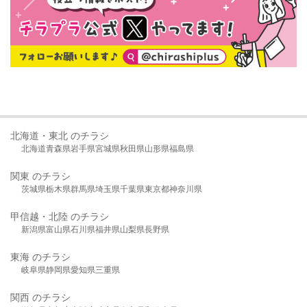
北海道・東北 のチラシ
北海道
青森県
岩手県
宮城県
秋田県
山形県
福島県
関東 のチラシ
茨城県
栃木県
群馬県
埼玉県
千葉県
東京都
神奈川県
甲信越・北陸 のチラシ
新潟県
富山県
石川県
福井県
山梨県
長野県
東海 のチラシ
岐阜県
静岡県
愛知県
三重県
関西 のチラシ