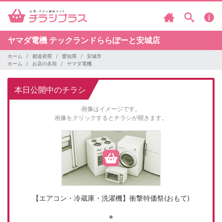
ヤマダ電機
テックランドららぽーと安城店
ホーム
都道府県
愛知県
安城市
ホーム
お店の名前
ヤマダ電機
本日公開中のチラシ
画像はイメージです。
画像をクリックするとチラシが開きます。
【エアコン・冷蔵庫・洗濯機】衝撃特価祭(おもて)