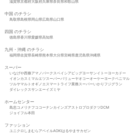
滋賀県
京都府
大阪府
兵庫県
奈良県
和歌山県
中国 のチラシ
鳥取県
島根県
岡山県
広島県
山口県
四国 のチラシ
徳島県
香川県
愛媛県
高知県
九州・沖縄 のチラシ
福岡県
佐賀県
長崎県
熊本県
大分県
宮崎県
鹿児島県
沖縄県
スーパー
いなげや
西條
アマノパークス
ベイシア
ビッグヨーサン
イトーヨーカドー
イオン
カスミ
マルエツ
スーパーバリュー
ヤオコー
オーケー
ヨークベニマル
ツルヤ
マルト
オギノ
エスマート
ライフ
業務スーパー
いかり
フジグラン
ダイレックス
サンエー
イズミヤ
ホームセンター
島忠
コメリ
ナフコ
コーナン
カインズ
アストロプロダクツ
DCM
ジョイフル本田
ファッション
ユニクロ
しまむら
アベイル
AOKI
はるやま
サカゼン