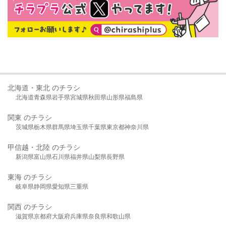
北海道・東北 のチラシ
北海道
青森県
岩手県
宮城県
秋田県
山形県
福島県
関東 のチラシ
茨城県
栃木県
群馬県
埼玉県
千葉県
東京都
神奈川県
甲信越・北陸 のチラシ
新潟県
富山県
石川県
福井県
山梨県
長野県
東海 のチラシ
岐阜県
静岡県
愛知県
三重県
関西 のチラシ
滋賀県
京都府
大阪府
兵庫県
奈良県
和歌山県