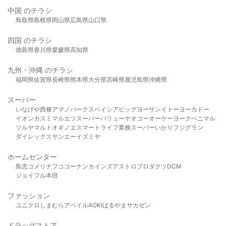
中国 のチラシ
鳥取県
島根県
岡山県
広島県
山口県
四国 のチラシ
徳島県
香川県
愛媛県
高知県
九州・沖縄 のチラシ
福岡県
佐賀県
長崎県
熊本県
大分県
宮崎県
鹿児島県
沖縄県
スーパー
いなげや
西條
アマノパークス
ベイシア
ビッグヨーサン
イトーヨーカドー
イオン
カスミ
マルエツ
スーパーバリュー
ヤオコー
オーケー
ヨークベニマル
ツルヤ
マルト
オギノ
エスマート
ライフ
業務スーパー
いかり
フジグラン
ダイレックス
サンエー
イズミヤ
ホームセンター
島忠
コメリ
ナフコ
コーナン
カインズ
アストロプロダクツ
DCM
ジョイフル本田
ファッション
ユニクロ
しまむら
アベイル
AOKI
はるやま
サカゼン
ドラッグストア