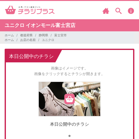
ユニクロ
イオンモール富士宮店
ホーム
都道府県
静岡県
富士宮市
ホーム
お店の名前
ユニクロ
本日公開中のチラシ
画像はイメージです。
画像をクリックするとチラシが開きます。
本日公開中のチラシ