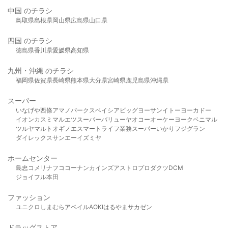
中国 のチラシ
鳥取県
島根県
岡山県
広島県
山口県
四国 のチラシ
徳島県
香川県
愛媛県
高知県
九州・沖縄 のチラシ
福岡県
佐賀県
長崎県
熊本県
大分県
宮崎県
鹿児島県
沖縄県
スーパー
いなげや
西條
アマノパークス
ベイシア
ビッグヨーサン
イトーヨーカドー
イオン
カスミ
マルエツ
スーパーバリュー
ヤオコー
オーケー
ヨークベニマル
ツルヤ
マルト
オギノ
エスマート
ライフ
業務スーパー
いかり
フジグラン
ダイレックス
サンエー
イズミヤ
ホームセンター
島忠
コメリ
ナフコ
コーナン
カインズ
アストロプロダクツ
DCM
ジョイフル本田
ファッション
ユニクロ
しまむら
アベイル
AOKI
はるやま
サカゼン
ドラッグストア