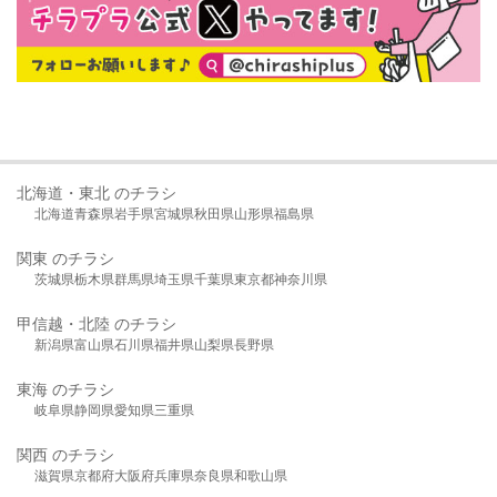
北海道・東北 のチラシ
北海道
青森県
岩手県
宮城県
秋田県
山形県
福島県
関東 のチラシ
茨城県
栃木県
群馬県
埼玉県
千葉県
東京都
神奈川県
甲信越・北陸 のチラシ
新潟県
富山県
石川県
福井県
山梨県
長野県
東海 のチラシ
岐阜県
静岡県
愛知県
三重県
関西 のチラシ
滋賀県
京都府
大阪府
兵庫県
奈良県
和歌山県