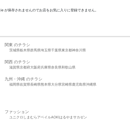
kie が保存されませんのでお店をお気に入りに登録できません。
関東 のチラシ
茨城県
栃木県
群馬県
埼玉県
千葉県
東京都
神奈川県
関西 のチラシ
滋賀県
京都府
大阪府
兵庫県
奈良県
和歌山県
九州・沖縄 のチラシ
福岡県
佐賀県
長崎県
熊本県
大分県
宮崎県
鹿児島県
沖縄県
ファッション
ユニクロ
しまむら
アベイル
AOKI
はるやま
サカゼン