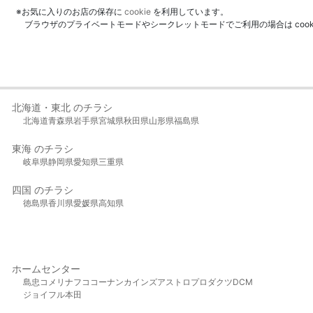
※お気に入りのお店の保存に
cookie
を利用しています。
ブラウザのプライベートモードやシークレットモードでご利用の場合は coo
北海道・東北 のチラシ
北海道
青森県
岩手県
宮城県
秋田県
山形県
福島県
東海 のチラシ
岐阜県
静岡県
愛知県
三重県
四国 のチラシ
徳島県
香川県
愛媛県
高知県
ホームセンター
島忠
コメリ
ナフコ
コーナン
カインズ
アストロプロダクツ
DCM
ジョイフル本田