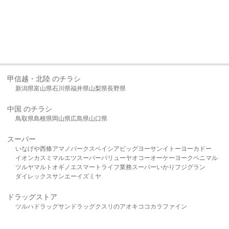
甲信越・北陸 のチラシ
新潟県
富山県
石川県
福井県
山梨県
長野県
中国 のチラシ
鳥取県
島根県
岡山県
広島県
山口県
スーパー
いなげや
西條
アマノパークス
ベイシア
ビッグヨーサン
イトーヨーカドー
イオン
カスミ
マルエツ
スーパーバリュー
ヤオコー
オーケー
ヨークベニマル
ツルヤ
マルト
オギノ
エスマート
ライフ
業務スーパー
いかり
フジグラン
ダイレックス
サンエー
イズミヤ
ドラッグストア
ツルハドラッグ
サンドラッグ
クスリのアオキ
ココカラファイン