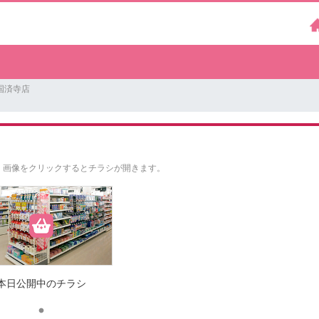
国済寺店
。
画像をクリックするとチラシが開きます。
本日公開中のチラシ