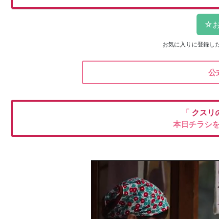
お気に入りに登録し
公
「
クスリ
本日チラシ