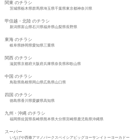
関東 のチラシ
茨城県
栃木県
群馬県
埼玉県
千葉県
東京都
神奈川県
甲信越・北陸 のチラシ
新潟県
富山県
石川県
福井県
山梨県
長野県
東海 のチラシ
岐阜県
静岡県
愛知県
三重県
関西 のチラシ
滋賀県
京都府
大阪府
兵庫県
奈良県
和歌山県
中国 のチラシ
鳥取県
島根県
岡山県
広島県
山口県
四国 のチラシ
徳島県
香川県
愛媛県
高知県
九州・沖縄 のチラシ
福岡県
佐賀県
長崎県
熊本県
大分県
宮崎県
鹿児島県
沖縄県
スーパー
いなげや
西條
アマノパークス
ベイシア
ビッグヨーサン
イトーヨーカドー