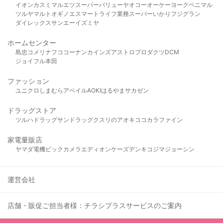
イオン
カスミ
マルエツ
スーパーバリュー
ヤオコー
オーケー
ヨークベニマル
ツルヤ
マルト
オギノ
エスマート
ライフ
業務スーパー
いかり
フジグラン
ダイレックス
サンエー
イズミヤ
ホームセンター
島忠
コメリ
ナフコ
コーナン
カインズ
アストロプロダクツ
DCM
ジョイフル本田
ファッション
ユニクロ
しまむら
アベイル
AOKI
はるやま
サカゼン
ドラッグストア
ツルハドラッグ
サンドラッグ
クスリのアオキ
ココカラファイン
家電量販店
ヤマダ電機
ビックカメラ
エディオン
ケーズデンキ
コジマ
ジョーシン
運営会社
店舗・販促ご担当者様：チラシプラスサービスのご案内