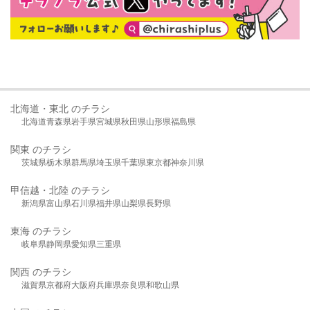
北海道・東北 のチラシ
北海道
青森県
岩手県
宮城県
秋田県
山形県
福島県
関東 のチラシ
茨城県
栃木県
群馬県
埼玉県
千葉県
東京都
神奈川県
甲信越・北陸 のチラシ
新潟県
富山県
石川県
福井県
山梨県
長野県
東海 のチラシ
岐阜県
静岡県
愛知県
三重県
関西 のチラシ
滋賀県
京都府
大阪府
兵庫県
奈良県
和歌山県