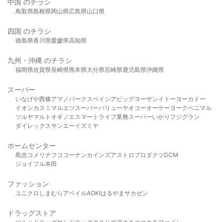
中国 のチラシ
鳥取県
島根県
岡山県
広島県
山口県
四国 のチラシ
徳島県
香川県
愛媛県
高知県
九州・沖縄 のチラシ
福岡県
佐賀県
長崎県
熊本県
大分県
宮崎県
鹿児島県
沖縄県
スーパー
いなげや
西條
アマノパークス
ベイシア
ビッグヨーサン
イトーヨーカドー
イオン
カスミ
マルエツ
スーパーバリュー
ヤオコー
オーケー
ヨークベニマル
ツルヤ
マルト
オギノ
エスマート
ライフ
業務スーパー
いかり
フジグラン
ダイレックス
サンエー
イズミヤ
ホームセンター
島忠
コメリ
ナフコ
コーナン
カインズ
アストロプロダクツ
DCM
ジョイフル本田
ファッション
ユニクロ
しまむら
アベイル
AOKI
はるやま
サカゼン
ドラッグストア