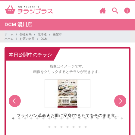
DCM
湯川店
ホーム
都道府県
北海道
函館市
ホーム
お店の名前
DCM
本日公開中のチラシ
画像はイメージです。
画像をクリックするとチラシが開きます。
フライパン革命★お皿に変身!できたてをそのまま食…