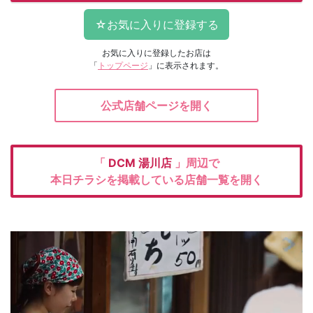
お気に入りに登録したお店は
「
トップページ
」に表示されます。
公式店舗ページを開く
「
DCM
湯川店
」周辺で
本日チラシを掲載している店舗一覧を開く