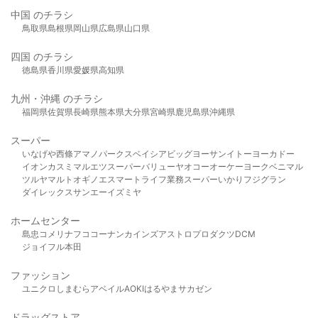
中国 のチラシ
鳥取県
島根県
岡山県
広島県
山口県
四国 のチラシ
徳島県
香川県
愛媛県
高知県
九州・沖縄 のチラシ
福岡県
佐賀県
長崎県
熊本県
大分県
宮崎県
鹿児島県
沖縄県
スーパー
いなげや
西條
アマノパークス
ベイシア
ビッグヨーサン
イトーヨーカドー
イオン
カスミ
マルエツ
スーパーバリュー
ヤオコー
オーケー
ヨークベニマル
ツルヤ
マルト
オギノ
エスマート
ライフ
業務スーパー
いかり
フジグラン
ダイレックス
サンエー
イズミヤ
ホームセンター
島忠
コメリ
ナフコ
コーナン
カインズ
アストロプロダクツ
DCM
ジョイフル本田
ファッション
ユニクロ
しまむら
アベイル
AOKI
はるやま
サカゼン
ドラッグストア