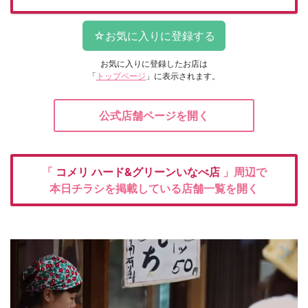
お気に入りに登録したお店は
「
トップページ
」に表示されます。
公式店舗ページを開く
「
コメリ
ハード&グリーンいなべ店
」周辺で
本日チラシを掲載している店舗一覧を開く