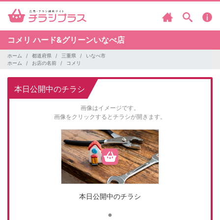
コメリ
ハード&グリーンいなべ店
ホーム
都道府県
三重県
いなべ市
ホーム
お店の名前
コメリ
本日公開中のチラシ
画像はイメージです。
画像をクリックするとチラシが開きます。
本日公開中のチラシ