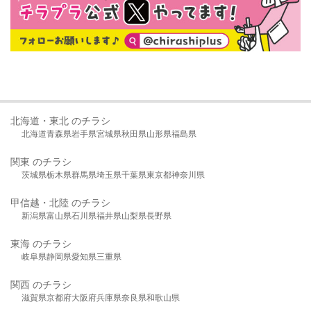
北海道・東北 のチラシ
北海道
青森県
岩手県
宮城県
秋田県
山形県
福島県
関東 のチラシ
茨城県
栃木県
群馬県
埼玉県
千葉県
東京都
神奈川県
甲信越・北陸 のチラシ
新潟県
富山県
石川県
福井県
山梨県
長野県
東海 のチラシ
岐阜県
静岡県
愛知県
三重県
関西 のチラシ
滋賀県
京都府
大阪府
兵庫県
奈良県
和歌山県