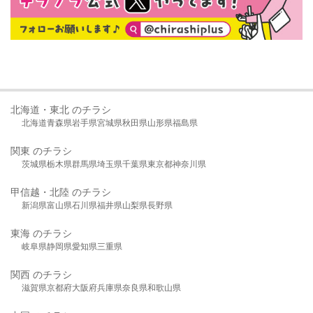
北海道・東北 のチラシ
北海道
青森県
岩手県
宮城県
秋田県
山形県
福島県
関東 のチラシ
茨城県
栃木県
群馬県
埼玉県
千葉県
東京都
神奈川県
甲信越・北陸 のチラシ
新潟県
富山県
石川県
福井県
山梨県
長野県
東海 のチラシ
岐阜県
静岡県
愛知県
三重県
関西 のチラシ
滋賀県
京都府
大阪府
兵庫県
奈良県
和歌山県