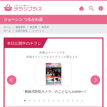
ジョーシン
つるかわ店
ホーム
都道府県
東京都
町田市
ホーム
お店の名前
ジョーシン
本日公開中のチラシ
画像はイメージです。
画像をクリックするとチラシが開きます。
「無線式防犯カメラ」のことならJoshinへ!