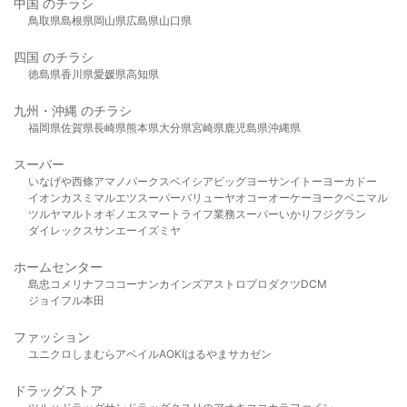
中国 のチラシ
鳥取県
島根県
岡山県
広島県
山口県
四国 のチラシ
徳島県
香川県
愛媛県
高知県
九州・沖縄 のチラシ
福岡県
佐賀県
長崎県
熊本県
大分県
宮崎県
鹿児島県
沖縄県
スーパー
いなげや
西條
アマノパークス
ベイシア
ビッグヨーサン
イトーヨーカドー
イオン
カスミ
マルエツ
スーパーバリュー
ヤオコー
オーケー
ヨークベニマル
ツルヤ
マルト
オギノ
エスマート
ライフ
業務スーパー
いかり
フジグラン
ダイレックス
サンエー
イズミヤ
ホームセンター
島忠
コメリ
ナフコ
コーナン
カインズ
アストロプロダクツ
DCM
ジョイフル本田
ファッション
ユニクロ
しまむら
アベイル
AOKI
はるやま
サカゼン
ドラッグストア