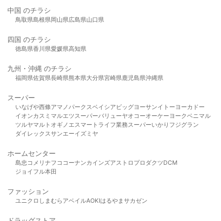
中国 のチラシ
鳥取県
島根県
岡山県
広島県
山口県
四国 のチラシ
徳島県
香川県
愛媛県
高知県
九州・沖縄 のチラシ
福岡県
佐賀県
長崎県
熊本県
大分県
宮崎県
鹿児島県
沖縄県
スーパー
いなげや
西條
アマノパークス
ベイシア
ビッグヨーサン
イトーヨーカドー
イオン
カスミ
マルエツ
スーパーバリュー
ヤオコー
オーケー
ヨークベニマル
ツルヤ
マルト
オギノ
エスマート
ライフ
業務スーパー
いかり
フジグラン
ダイレックス
サンエー
イズミヤ
ホームセンター
島忠
コメリ
ナフコ
コーナン
カインズ
アストロプロダクツ
DCM
ジョイフル本田
ファッション
ユニクロ
しまむら
アベイル
AOKI
はるやま
サカゼン
ドラッグストア