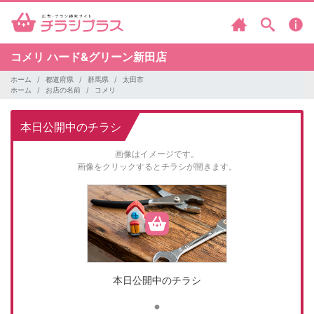
コメリ
ハード&グリーン新田店
ホーム
都道府県
群馬県
太田市
ホーム
お店の名前
コメリ
本日公開中のチラシ
画像はイメージです。
画像をクリックするとチラシが開きます。
本日公開中のチラシ