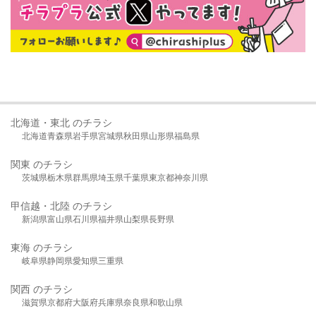
北海道・東北 のチラシ
北海道
青森県
岩手県
宮城県
秋田県
山形県
福島県
関東 のチラシ
茨城県
栃木県
群馬県
埼玉県
千葉県
東京都
神奈川県
甲信越・北陸 のチラシ
新潟県
富山県
石川県
福井県
山梨県
長野県
東海 のチラシ
岐阜県
静岡県
愛知県
三重県
関西 のチラシ
滋賀県
京都府
大阪府
兵庫県
奈良県
和歌山県