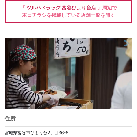
「
ツルハドラッグ
富谷ひより台店
」周辺で
本日チラシを掲載している店舗一覧を開く
住所
宮城県富谷市ひより台2丁目36-6