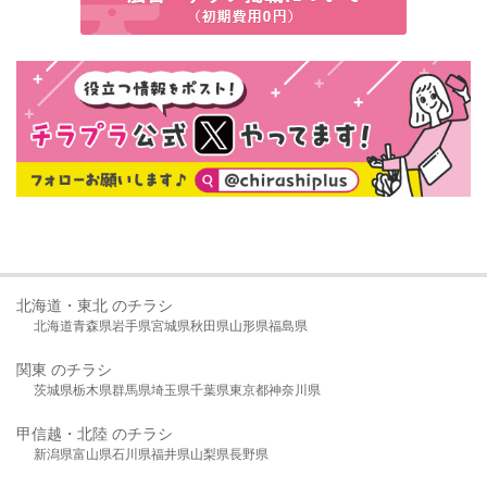
北海道・東北 のチラシ
北海道
青森県
岩手県
宮城県
秋田県
山形県
福島県
関東 のチラシ
茨城県
栃木県
群馬県
埼玉県
千葉県
東京都
神奈川県
甲信越・北陸 のチラシ
新潟県
富山県
石川県
福井県
山梨県
長野県