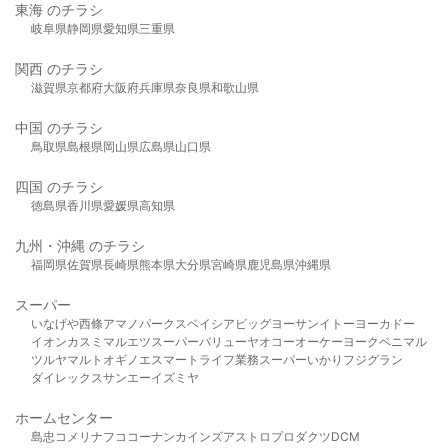
東海 のチラシ
岐阜県
静岡県
愛知県
三重県
関西 のチラシ
滋賀県
京都府
大阪府
兵庫県
奈良県
和歌山県
中国 のチラシ
鳥取県
島根県
岡山県
広島県
山口県
四国 のチラシ
徳島県
香川県
愛媛県
高知県
九州・沖縄 のチラシ
福岡県
佐賀県
長崎県
熊本県
大分県
宮崎県
鹿児島県
沖縄県
スーパー
いなげや
西條
アマノパークス
ベイシア
ビッグヨーサン
イトーヨーカドー
イオン
カスミ
マルエツ
スーパーバリュー
ヤオコー
オーケー
ヨークベニマル
ツルヤ
マルト
オギノ
エスマート
ライフ
業務スーパー
いかり
フジグラン
ダイレックス
サンエー
イズミヤ
ホームセンター
島忠
コメリ
ナフコ
コーナン
カインズ
アストロプロダクツ
DCM