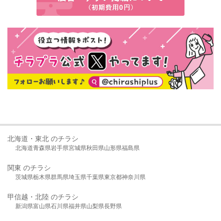
北海道・東北 のチラシ
北海道
青森県
岩手県
宮城県
秋田県
山形県
福島県
関東 のチラシ
茨城県
栃木県
群馬県
埼玉県
千葉県
東京都
神奈川県
甲信越・北陸 のチラシ
新潟県
富山県
石川県
福井県
山梨県
長野県