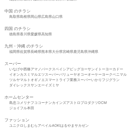
中国 のチラシ
鳥取県
島根県
岡山県
広島県
山口県
四国 のチラシ
徳島県
香川県
愛媛県
高知県
九州・沖縄 のチラシ
福岡県
佐賀県
長崎県
熊本県
大分県
宮崎県
鹿児島県
沖縄県
スーパー
いなげや
西條
アマノパークス
ベイシア
ビッグヨーサン
イトーヨーカドー
イオン
カスミ
マルエツ
スーパーバリュー
ヤオコー
オーケー
ヨークベニマル
ツルヤ
マルト
オギノ
エスマート
ライフ
業務スーパー
いかり
フジグラン
ダイレックス
サンエー
イズミヤ
ホームセンター
島忠
コメリ
ナフコ
コーナン
カインズ
アストロプロダクツ
DCM
ジョイフル本田
ファッション
ユニクロ
しまむら
アベイル
AOKI
はるやま
サカゼン