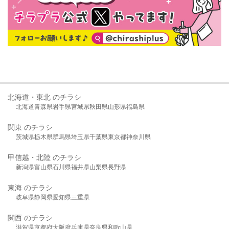
北海道・東北 のチラシ
北海道
青森県
岩手県
宮城県
秋田県
山形県
福島県
関東 のチラシ
茨城県
栃木県
群馬県
埼玉県
千葉県
東京都
神奈川県
甲信越・北陸 のチラシ
新潟県
富山県
石川県
福井県
山梨県
長野県
東海 のチラシ
岐阜県
静岡県
愛知県
三重県
関西 のチラシ
滋賀県
京都府
大阪府
兵庫県
奈良県
和歌山県