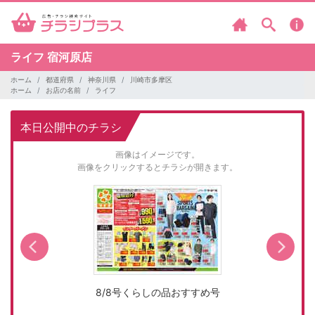
ライフ
宿河原店
ホーム
都道府県
神奈川県
川崎市多摩区
ホーム
お店の名前
ライフ
本日公開中のチラシ
画像はイメージです。
画像をクリックするとチラシが開きます。
8/8号くらしの品おすすめ号