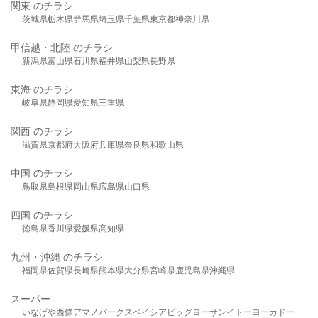
関東 のチラシ
茨城県
栃木県
群馬県
埼玉県
千葉県
東京都
神奈川県
甲信越・北陸 のチラシ
新潟県
富山県
石川県
福井県
山梨県
長野県
東海 のチラシ
岐阜県
静岡県
愛知県
三重県
関西 のチラシ
滋賀県
京都府
大阪府
兵庫県
奈良県
和歌山県
中国 のチラシ
鳥取県
島根県
岡山県
広島県
山口県
四国 のチラシ
徳島県
香川県
愛媛県
高知県
九州・沖縄 のチラシ
福岡県
佐賀県
長崎県
熊本県
大分県
宮崎県
鹿児島県
沖縄県
スーパー
いなげや
西條
アマノパークス
ベイシア
ビッグヨーサン
イトーヨーカドー