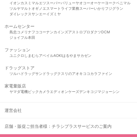
イオン
カスミ
マルエツ
スーパーバリュー
ヤオコー
オーケー
ヨークベニマル
ツルヤ
マルト
オギノ
エスマート
ライフ
業務スーパー
いかり
フジグラン
ダイレックス
サンエー
イズミヤ
ホームセンター
島忠
コメリ
ナフコ
コーナン
カインズ
アストロプロダクツ
DCM
ジョイフル本田
ファッション
ユニクロ
しまむら
アベイル
AOKI
はるやま
サカゼン
ドラッグストア
ツルハドラッグ
サンドラッグ
クスリのアオキ
ココカラファイン
家電量販店
ヤマダ電機
ビックカメラ
エディオン
ケーズデンキ
コジマ
ジョーシン
運営会社
店舗・販促ご担当者様：チラシプラスサービスのご案内