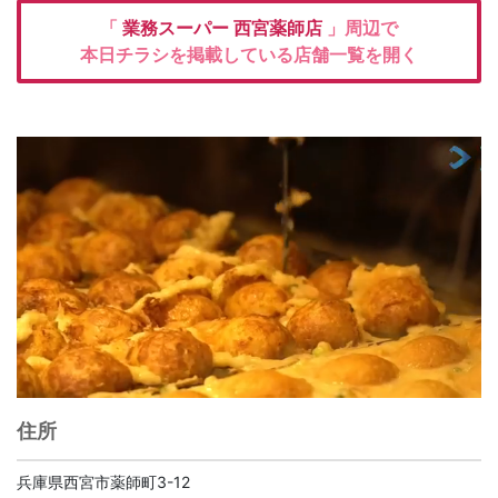
「
業務スーパー
西宮薬師店
」周辺で
本日チラシを掲載している店舗一覧を開く
住所
兵庫県西宮市薬師町3-12