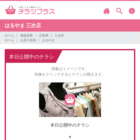
はるやま
三次店
ホーム
都道府県
広島県
三次市
ホーム
お店の名前
はるやま
本日公開中のチラシ
画像はイメージです。
画像をクリックするとチラシが開きます。
本日公開中のチラシ