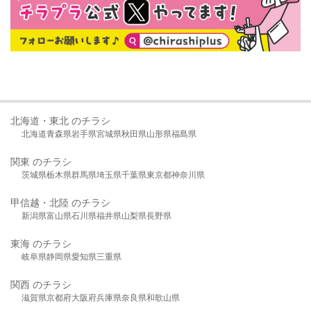
北海道・東北 のチラシ
北海道
青森県
岩手県
宮城県
秋田県
山形県
福島県
関東 のチラシ
茨城県
栃木県
群馬県
埼玉県
千葉県
東京都
神奈川県
甲信越・北陸 のチラシ
新潟県
富山県
石川県
福井県
山梨県
長野県
東海 のチラシ
岐阜県
静岡県
愛知県
三重県
関西 のチラシ
滋賀県
京都府
大阪府
兵庫県
奈良県
和歌山県