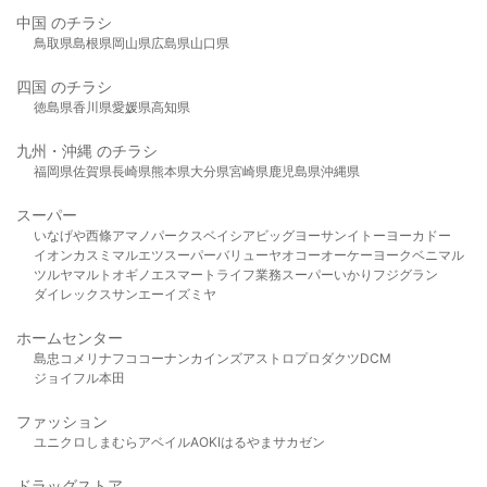
中国 のチラシ
鳥取県
島根県
岡山県
広島県
山口県
四国 のチラシ
徳島県
香川県
愛媛県
高知県
九州・沖縄 のチラシ
福岡県
佐賀県
長崎県
熊本県
大分県
宮崎県
鹿児島県
沖縄県
スーパー
いなげや
西條
アマノパークス
ベイシア
ビッグヨーサン
イトーヨーカドー
イオン
カスミ
マルエツ
スーパーバリュー
ヤオコー
オーケー
ヨークベニマル
ツルヤ
マルト
オギノ
エスマート
ライフ
業務スーパー
いかり
フジグラン
ダイレックス
サンエー
イズミヤ
ホームセンター
島忠
コメリ
ナフコ
コーナン
カインズ
アストロプロダクツ
DCM
ジョイフル本田
ファッション
ユニクロ
しまむら
アベイル
AOKI
はるやま
サカゼン
ドラッグストア