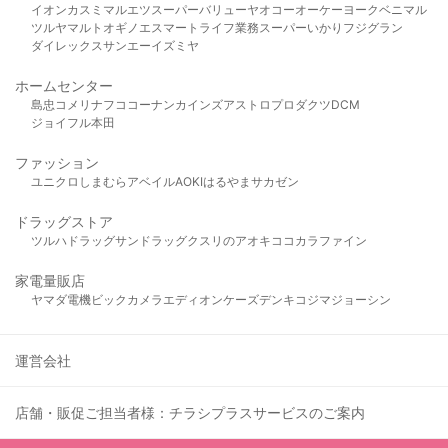
イオン
カスミ
マルエツ
スーパーバリュー
ヤオコー
オーケー
ヨークベニマル
ツルヤ
マルト
オギノ
エスマート
ライフ
業務スーパー
いかり
フジグラン
ダイレックス
サンエー
イズミヤ
ホームセンター
島忠
コメリ
ナフコ
コーナン
カインズ
アストロプロダクツ
DCM
ジョイフル本田
ファッション
ユニクロ
しまむら
アベイル
AOKI
はるやま
サカゼン
ドラッグストア
ツルハドラッグ
サンドラッグ
クスリのアオキ
ココカラファイン
家電量販店
ヤマダ電機
ビックカメラ
エディオン
ケーズデンキ
コジマ
ジョーシン
運営会社
店舗・販促ご担当者様：チラシプラスサービスのご案内