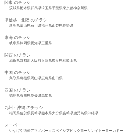
関東 のチラシ
茨城県
栃木県
群馬県
埼玉県
千葉県
東京都
神奈川県
甲信越・北陸 のチラシ
新潟県
富山県
石川県
福井県
山梨県
長野県
東海 のチラシ
岐阜県
静岡県
愛知県
三重県
関西 のチラシ
滋賀県
京都府
大阪府
兵庫県
奈良県
和歌山県
中国 のチラシ
鳥取県
島根県
岡山県
広島県
山口県
四国 のチラシ
徳島県
香川県
愛媛県
高知県
九州・沖縄 のチラシ
福岡県
佐賀県
長崎県
熊本県
大分県
宮崎県
鹿児島県
沖縄県
スーパー
いなげや
西條
アマノパークス
ベイシア
ビッグヨーサン
イトーヨーカドー