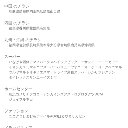
中国 のチラシ
鳥取県
島根県
岡山県
広島県
山口県
四国 のチラシ
徳島県
香川県
愛媛県
高知県
九州・沖縄 のチラシ
福岡県
佐賀県
長崎県
熊本県
大分県
宮崎県
鹿児島県
沖縄県
スーパー
いなげや
西條
アマノパークス
ベイシア
ビッグヨーサン
イトーヨーカドー
イオン
カスミ
マルエツ
スーパーバリュー
ヤオコー
オーケー
ヨークベニマル
ツルヤ
マルト
オギノ
エスマート
ライフ
業務スーパー
いかり
フジグラン
ダイレックス
サンエー
イズミヤ
ホームセンター
島忠
コメリ
ナフコ
コーナン
カインズ
アストロプロダクツ
DCM
ジョイフル本田
ファッション
ユニクロ
しまむら
アベイル
AOKI
はるやま
サカゼン
ドラッグストア