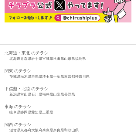
北海道・東北 のチラシ
北海道
青森県
岩手県
宮城県
秋田県
山形県
福島県
関東 のチラシ
茨城県
栃木県
群馬県
埼玉県
千葉県
東京都
神奈川県
甲信越・北陸 のチラシ
新潟県
富山県
石川県
福井県
山梨県
長野県
東海 のチラシ
岐阜県
静岡県
愛知県
三重県
関西 のチラシ
滋賀県
京都府
大阪府
兵庫県
奈良県
和歌山県