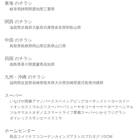
東海 のチラシ
岐阜県
静岡県
愛知県
三重県
関西 のチラシ
滋賀県
京都府
大阪府
兵庫県
奈良県
和歌山県
中国 のチラシ
鳥取県
島根県
岡山県
広島県
山口県
四国 のチラシ
徳島県
香川県
愛媛県
高知県
九州・沖縄 のチラシ
福岡県
佐賀県
長崎県
熊本県
大分県
宮崎県
鹿児島県
沖縄県
スーパー
いなげや
西條
アマノパークス
ベイシア
ビッグヨーサン
イトーヨーカドー
イオン
カスミ
マルエツ
スーパーバリュー
ヤオコー
オーケー
ヨークベニマル
ツルヤ
マルト
オギノ
エスマート
ライフ
業務スーパー
いかり
フジグラン
ダイレックス
サンエー
イズミヤ
ホームセンター
島忠
コメリ
ナフコ
コーナン
カインズ
アストロプロダクツ
DCM