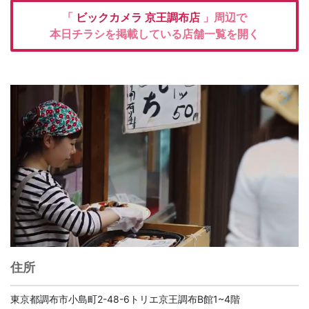
「
ビックカメラ
京王調布店
」周辺で
本日チラシを掲載している店舗一覧を開く
住所
東京都調布市小島町2-48-6トリエ京王調布B館1~4階