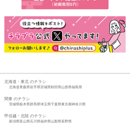
北海道・東北 のチラシ
北海道
青森県
岩手県
宮城県
秋田県
山形県
福島県
関東 のチラシ
茨城県
栃木県
群馬県
埼玉県
千葉県
東京都
神奈川県
甲信越・北陸 のチラシ
新潟県
富山県
石川県
福井県
山梨県
長野県