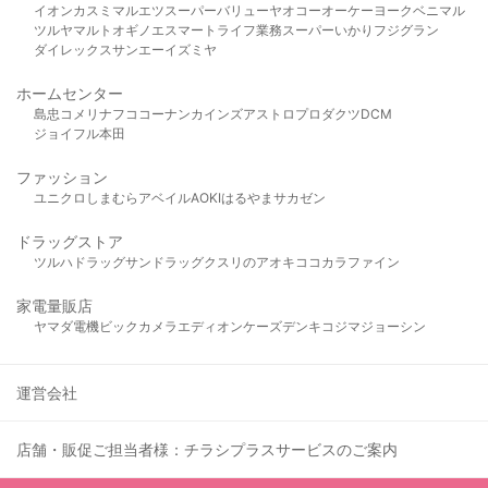
イオン
カスミ
マルエツ
スーパーバリュー
ヤオコー
オーケー
ヨークベニマル
ツルヤ
マルト
オギノ
エスマート
ライフ
業務スーパー
いかり
フジグラン
ダイレックス
サンエー
イズミヤ
ホームセンター
島忠
コメリ
ナフコ
コーナン
カインズ
アストロプロダクツ
DCM
ジョイフル本田
ファッション
ユニクロ
しまむら
アベイル
AOKI
はるやま
サカゼン
ドラッグストア
ツルハドラッグ
サンドラッグ
クスリのアオキ
ココカラファイン
家電量販店
ヤマダ電機
ビックカメラ
エディオン
ケーズデンキ
コジマ
ジョーシン
運営会社
店舗・販促ご担当者様：チラシプラスサービスのご案内