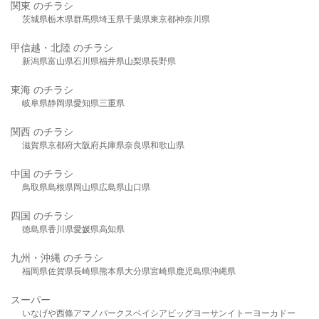
関東 のチラシ
茨城県
栃木県
群馬県
埼玉県
千葉県
東京都
神奈川県
甲信越・北陸 のチラシ
新潟県
富山県
石川県
福井県
山梨県
長野県
東海 のチラシ
岐阜県
静岡県
愛知県
三重県
関西 のチラシ
滋賀県
京都府
大阪府
兵庫県
奈良県
和歌山県
中国 のチラシ
鳥取県
島根県
岡山県
広島県
山口県
四国 のチラシ
徳島県
香川県
愛媛県
高知県
九州・沖縄 のチラシ
福岡県
佐賀県
長崎県
熊本県
大分県
宮崎県
鹿児島県
沖縄県
スーパー
いなげや
西條
アマノパークス
ベイシア
ビッグヨーサン
イトーヨーカドー