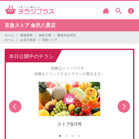
京急ストア
金沢八景店
ホーム
都道府県
神奈川県
横浜市金沢区
ホーム
お店の名前
京急ストア
本日公開中のチラシ
画像はイメージです。
画像をクリックするとチラシが開きます。
ストア8/3号