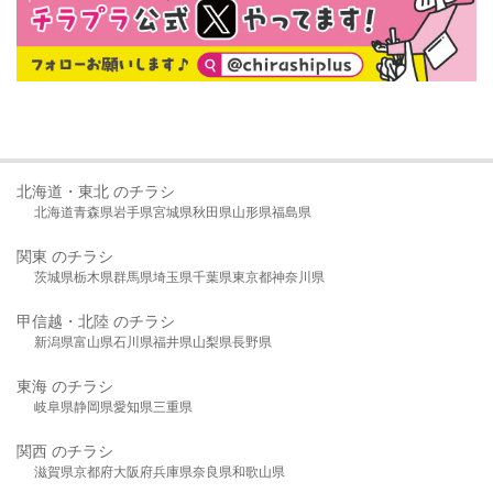
北海道・東北 のチラシ
北海道
青森県
岩手県
宮城県
秋田県
山形県
福島県
関東 のチラシ
茨城県
栃木県
群馬県
埼玉県
千葉県
東京都
神奈川県
甲信越・北陸 のチラシ
新潟県
富山県
石川県
福井県
山梨県
長野県
東海 のチラシ
岐阜県
静岡県
愛知県
三重県
関西 のチラシ
滋賀県
京都府
大阪府
兵庫県
奈良県
和歌山県