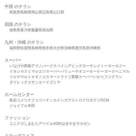
中国 のチラシ
鳥取県
島根県
岡山県
広島県
山口県
四国 のチラシ
徳島県
香川県
愛媛県
高知県
九州・沖縄 のチラシ
福岡県
佐賀県
長崎県
熊本県
大分県
宮崎県
鹿児島県
沖縄県
スーパー
いなげや
西條
アマノパークス
ベイシア
ビッグヨーサン
イトーヨーカドー
イオン
カスミ
マルエツ
スーパーバリュー
ヤオコー
オーケー
ヨークベニマル
ツルヤ
マルト
オギノ
エスマート
ライフ
業務スーパー
いかり
フジグラン
ダイレックス
サンエー
イズミヤ
ホームセンター
島忠
コメリ
ナフコ
コーナン
カインズ
アストロプロダクツ
DCM
ジョイフル本田
ファッション
ユニクロ
しまむら
アベイル
AOKI
はるやま
サカゼン
ドラッグストア