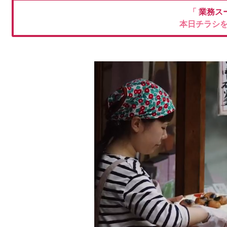
「
業務ス
本日チラシ