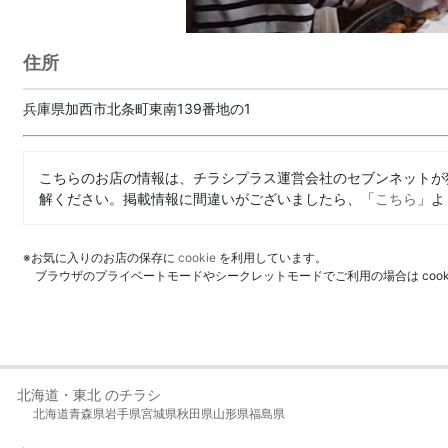
住所
兵庫県加西市北条町東南139番地の1
こちらのお店の情報は、チラシプラス運営会社のセブンネットが
解ください。掲載情報に間違いがございましたら、「
こちら
」よ
※お気に入りのお店の保存に
cookie
を利用しています。
ブラウザのプライベートモードやシークレットモードでご利用の場合は coo
北海道・東北 のチラシ
北海道
青森県
岩手県
宮城県
秋田県
山形県
福島県