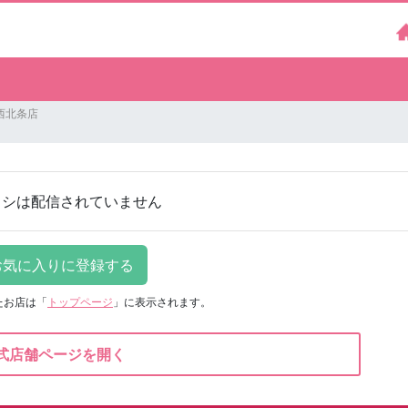
西北条店
ラシは配信されていません
たお店は
「
トップページ
」に表示されます。
式店舗ページを開く