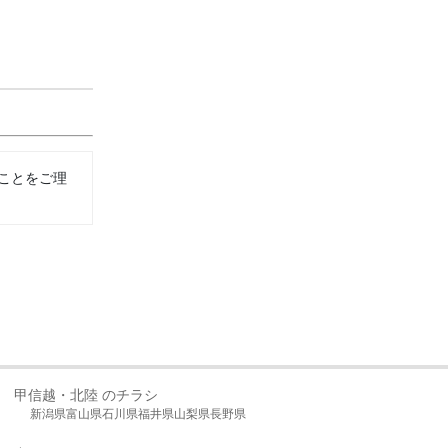
ことをご理
甲信越・北陸 のチラシ
新潟県
富山県
石川県
福井県
山梨県
長野県