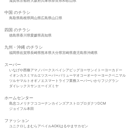
滋賀県
京都府
大阪府
兵庫県
奈良県
和歌山県
中国 のチラシ
鳥取県
島根県
岡山県
広島県
山口県
四国 のチラシ
徳島県
香川県
愛媛県
高知県
九州・沖縄 のチラシ
福岡県
佐賀県
長崎県
熊本県
大分県
宮崎県
鹿児島県
沖縄県
スーパー
いなげや
西條
アマノパークス
ベイシア
ビッグヨーサン
イトーヨーカドー
イオン
カスミ
マルエツ
スーパーバリュー
ヤオコー
オーケー
ヨークベニマル
ツルヤ
マルト
オギノ
エスマート
ライフ
業務スーパー
いかり
フジグラン
ダイレックス
サンエー
イズミヤ
ホームセンター
島忠
コメリ
ナフコ
コーナン
カインズ
アストロプロダクツ
DCM
ジョイフル本田
ファッション
ユニクロ
しまむら
アベイル
AOKI
はるやま
サカゼン