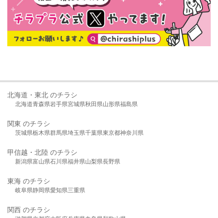
北海道・東北 のチラシ
北海道
青森県
岩手県
宮城県
秋田県
山形県
福島県
関東 のチラシ
茨城県
栃木県
群馬県
埼玉県
千葉県
東京都
神奈川県
甲信越・北陸 のチラシ
新潟県
富山県
石川県
福井県
山梨県
長野県
東海 のチラシ
岐阜県
静岡県
愛知県
三重県
関西 のチラシ