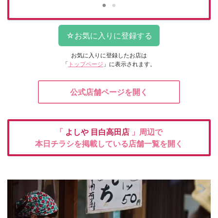
お気に入りに登録したお店は
「
トップページ
」に表示されます。
公式店舗ページを開く
「
よしや
目白高田店
」周辺で
本日チラシを掲載している店舗一覧を開く