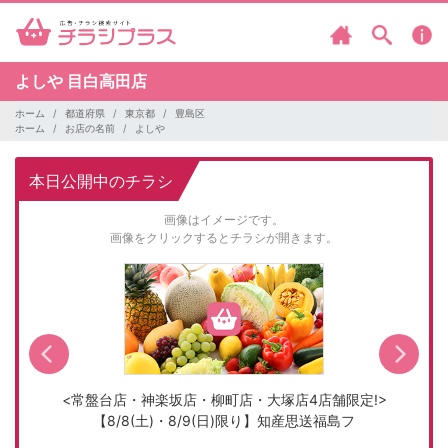
よしや
目白高田店
ホーム
都道府県
東京都
豊島区
ホーム
お店の名前
よしや
本日公開中のチラシ
画像はイメージです。
画像をクリックするとチラシが開きます。
号
<常盤台店・神楽坂店・柳町店・大塚店4店舗限定!>
【8/8(土)・8/9(日)限り】知産思送福島フ