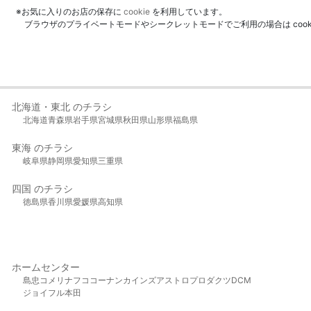
※お気に入りのお店の保存に
cookie
を利用しています。
ブラウザのプライベートモードやシークレットモードでご利用の場合は coo
北海道・東北 のチラシ
北海道
青森県
岩手県
宮城県
秋田県
山形県
福島県
東海 のチラシ
岐阜県
静岡県
愛知県
三重県
四国 のチラシ
徳島県
香川県
愛媛県
高知県
ホームセンター
島忠
コメリ
ナフコ
コーナン
カインズ
アストロプロダクツ
DCM
ジョイフル本田