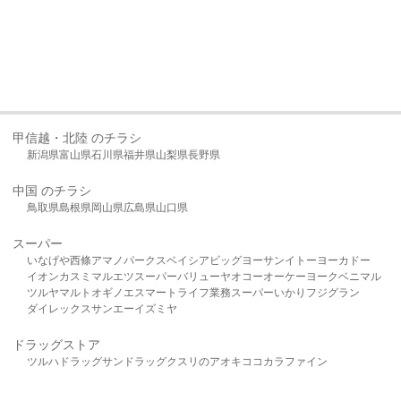
甲信越・北陸 のチラシ
新潟県
富山県
石川県
福井県
山梨県
長野県
中国 のチラシ
鳥取県
島根県
岡山県
広島県
山口県
スーパー
いなげや
西條
アマノパークス
ベイシア
ビッグヨーサン
イトーヨーカドー
イオン
カスミ
マルエツ
スーパーバリュー
ヤオコー
オーケー
ヨークベニマル
ツルヤ
マルト
オギノ
エスマート
ライフ
業務スーパー
いかり
フジグラン
ダイレックス
サンエー
イズミヤ
ドラッグストア
ツルハドラッグ
サンドラッグ
クスリのアオキ
ココカラファイン