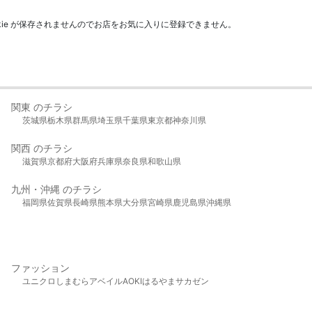
kie が保存されませんのでお店をお気に入りに登録できません。
関東 のチラシ
茨城県
栃木県
群馬県
埼玉県
千葉県
東京都
神奈川県
関西 のチラシ
滋賀県
京都府
大阪府
兵庫県
奈良県
和歌山県
九州・沖縄 のチラシ
福岡県
佐賀県
長崎県
熊本県
大分県
宮崎県
鹿児島県
沖縄県
ファッション
ユニクロ
しまむら
アベイル
AOKI
はるやま
サカゼン