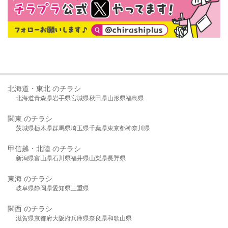
北海道・東北 のチラシ
北海道
青森県
岩手県
宮城県
秋田県
山形県
福島県
関東 のチラシ
茨城県
栃木県
群馬県
埼玉県
千葉県
東京都
神奈川県
甲信越・北陸 のチラシ
新潟県
富山県
石川県
福井県
山梨県
長野県
東海 のチラシ
岐阜県
静岡県
愛知県
三重県
関西 のチラシ
滋賀県
京都府
大阪府
兵庫県
奈良県
和歌山県