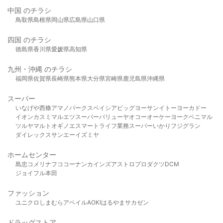
中国 のチラシ
鳥取県
島根県
岡山県
広島県
山口県
四国 のチラシ
徳島県
香川県
愛媛県
高知県
九州・沖縄 のチラシ
福岡県
佐賀県
長崎県
熊本県
大分県
宮崎県
鹿児島県
沖縄県
スーパー
いなげや
西條
アマノパークス
ベイシア
ビッグヨーサン
イトーヨーカドー
イオン
カスミ
マルエツ
スーパーバリュー
ヤオコー
オーケー
ヨークベニマル
ツルヤ
マルト
オギノ
エスマート
ライフ
業務スーパー
いかり
フジグラン
ダイレックス
サンエー
イズミヤ
ホームセンター
島忠
コメリ
ナフコ
コーナン
カインズ
アストロプロダクツ
DCM
ジョイフル本田
ファッション
ユニクロ
しまむら
アベイル
AOKI
はるやま
サカゼン
ドラッグストア