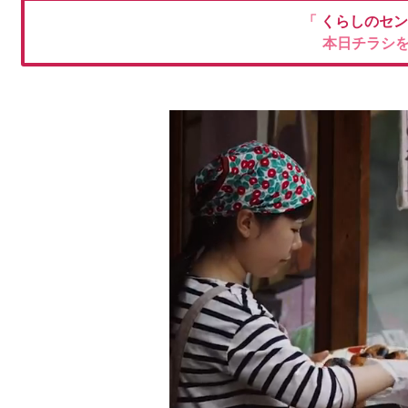
「
くらしのセ
本日チラシ