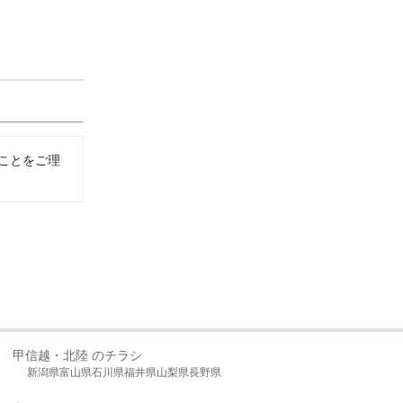
ことをご理
甲信越・北陸 のチラシ
新潟県
富山県
石川県
福井県
山梨県
長野県