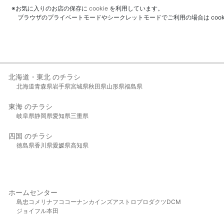
※お気に入りのお店の保存に
cookie
を利用しています。
ブラウザのプライベートモードやシークレットモードでご利用の場合は coo
北海道・東北 のチラシ
北海道
青森県
岩手県
宮城県
秋田県
山形県
福島県
東海 のチラシ
岐阜県
静岡県
愛知県
三重県
四国 のチラシ
徳島県
香川県
愛媛県
高知県
ホームセンター
島忠
コメリ
ナフコ
コーナン
カインズ
アストロプロダクツ
DCM
ジョイフル本田