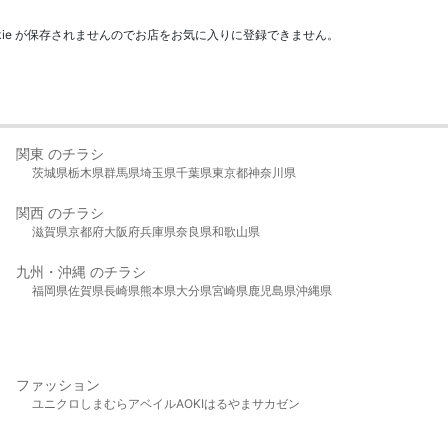
kie が保存されませんのでお店をお気に入りに登録できません。
関東 のチラシ
茨城県
栃木県
群馬県
埼玉県
千葉県
東京都
神奈川県
関西 のチラシ
滋賀県
京都府
大阪府
兵庫県
奈良県
和歌山県
九州・沖縄 のチラシ
福岡県
佐賀県
長崎県
熊本県
大分県
宮崎県
鹿児島県
沖縄県
ファッション
ユニクロ
しまむら
アベイル
AOKI
はるやま
サカゼン