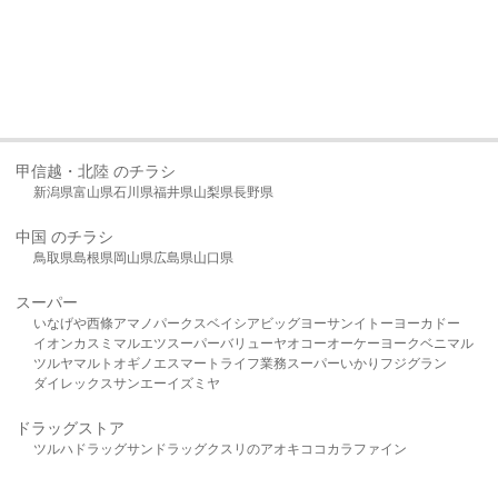
甲信越・北陸 のチラシ
新潟県
富山県
石川県
福井県
山梨県
長野県
中国 のチラシ
鳥取県
島根県
岡山県
広島県
山口県
スーパー
いなげや
西條
アマノパークス
ベイシア
ビッグヨーサン
イトーヨーカドー
イオン
カスミ
マルエツ
スーパーバリュー
ヤオコー
オーケー
ヨークベニマル
ツルヤ
マルト
オギノ
エスマート
ライフ
業務スーパー
いかり
フジグラン
ダイレックス
サンエー
イズミヤ
ドラッグストア
ツルハドラッグ
サンドラッグ
クスリのアオキ
ココカラファイン