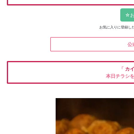
お気に入りに登録し
公
「
カ
本日チラシ