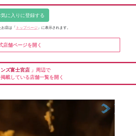
たお店は
「
トップページ
」に表示されます。
式店舗ページを開く
インズ富士宮店
」周辺で
を掲載している店舗一覧を開く