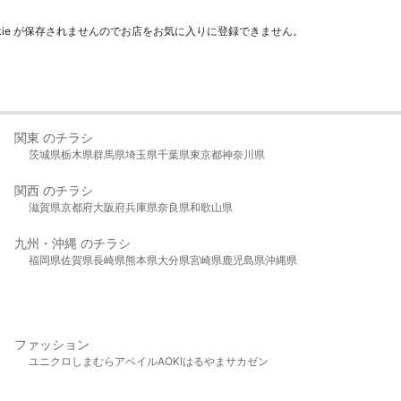
kie が保存されませんのでお店をお気に入りに登録できません。
関東 のチラシ
茨城県
栃木県
群馬県
埼玉県
千葉県
東京都
神奈川県
関西 のチラシ
滋賀県
京都府
大阪府
兵庫県
奈良県
和歌山県
九州・沖縄 のチラシ
福岡県
佐賀県
長崎県
熊本県
大分県
宮崎県
鹿児島県
沖縄県
ファッション
ユニクロ
しまむら
アベイル
AOKI
はるやま
サカゼン