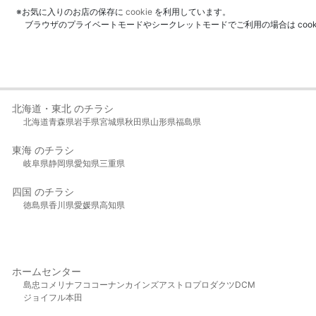
※お気に入りのお店の保存に
cookie
を利用しています。
ブラウザのプライベートモードやシークレットモードでご利用の場合は coo
北海道・東北 のチラシ
北海道
青森県
岩手県
宮城県
秋田県
山形県
福島県
東海 のチラシ
岐阜県
静岡県
愛知県
三重県
四国 のチラシ
徳島県
香川県
愛媛県
高知県
ホームセンター
島忠
コメリ
ナフコ
コーナン
カインズ
アストロプロダクツ
DCM
ジョイフル本田