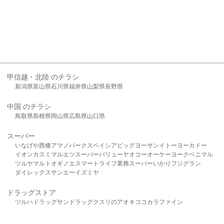
甲信越・北陸 のチラシ
新潟県
富山県
石川県
福井県
山梨県
長野県
中国 のチラシ
鳥取県
島根県
岡山県
広島県
山口県
スーパー
いなげや
西條
アマノパークス
ベイシア
ビッグヨーサン
イトーヨーカドー
イオン
カスミ
マルエツ
スーパーバリュー
ヤオコー
オーケー
ヨークベニマル
ツルヤ
マルト
オギノ
エスマート
ライフ
業務スーパー
いかり
フジグラン
ダイレックス
サンエー
イズミヤ
ドラッグストア
ツルハドラッグ
サンドラッグ
クスリのアオキ
ココカラファイン