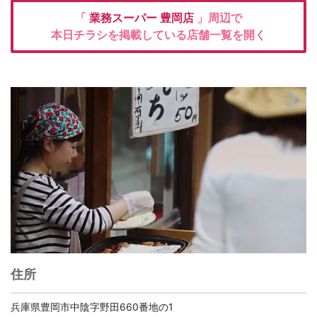
「
業務スーパー
豊岡店
」周辺で
本日チラシを掲載している店舗一覧を開く
住所
兵庫県豊岡市中陰字野田660番地の1