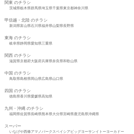
関東 のチラシ
茨城県
栃木県
群馬県
埼玉県
千葉県
東京都
神奈川県
甲信越・北陸 のチラシ
新潟県
富山県
石川県
福井県
山梨県
長野県
東海 のチラシ
岐阜県
静岡県
愛知県
三重県
関西 のチラシ
滋賀県
京都府
大阪府
兵庫県
奈良県
和歌山県
中国 のチラシ
鳥取県
島根県
岡山県
広島県
山口県
四国 のチラシ
徳島県
香川県
愛媛県
高知県
九州・沖縄 のチラシ
福岡県
佐賀県
長崎県
熊本県
大分県
宮崎県
鹿児島県
沖縄県
スーパー
いなげや
西條
アマノパークス
ベイシア
ビッグヨーサン
イトーヨーカドー