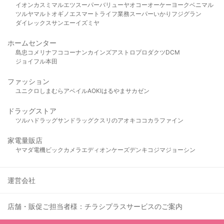
イオン
カスミ
マルエツ
スーパーバリュー
ヤオコー
オーケー
ヨークベニマル
ツルヤ
マルト
オギノ
エスマート
ライフ
業務スーパー
いかり
フジグラン
ダイレックス
サンエー
イズミヤ
ホームセンター
島忠
コメリ
ナフコ
コーナン
カインズ
アストロプロダクツ
DCM
ジョイフル本田
ファッション
ユニクロ
しまむら
アベイル
AOKI
はるやま
サカゼン
ドラッグストア
ツルハドラッグ
サンドラッグ
クスリのアオキ
ココカラファイン
家電量販店
ヤマダ電機
ビックカメラ
エディオン
ケーズデンキ
コジマ
ジョーシン
運営会社
店舗・販促ご担当者様：チラシプラスサービスのご案内