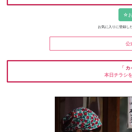
お気に入りに登録し
公
「
カ
本日チラシ