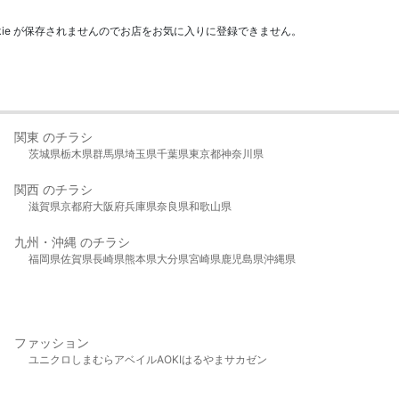
kie が保存されませんのでお店をお気に入りに登録できません。
関東 のチラシ
茨城県
栃木県
群馬県
埼玉県
千葉県
東京都
神奈川県
関西 のチラシ
滋賀県
京都府
大阪府
兵庫県
奈良県
和歌山県
九州・沖縄 のチラシ
福岡県
佐賀県
長崎県
熊本県
大分県
宮崎県
鹿児島県
沖縄県
ファッション
ユニクロ
しまむら
アベイル
AOKI
はるやま
サカゼン