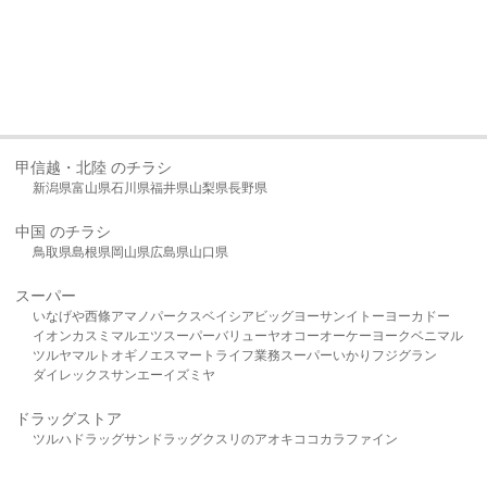
甲信越・北陸 のチラシ
新潟県
富山県
石川県
福井県
山梨県
長野県
中国 のチラシ
鳥取県
島根県
岡山県
広島県
山口県
スーパー
いなげや
西條
アマノパークス
ベイシア
ビッグヨーサン
イトーヨーカドー
イオン
カスミ
マルエツ
スーパーバリュー
ヤオコー
オーケー
ヨークベニマル
ツルヤ
マルト
オギノ
エスマート
ライフ
業務スーパー
いかり
フジグラン
ダイレックス
サンエー
イズミヤ
ドラッグストア
ツルハドラッグ
サンドラッグ
クスリのアオキ
ココカラファイン