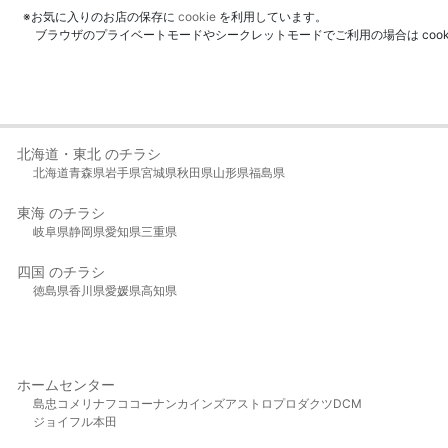
※お気に入りのお店の保存に
cookie
を利用しています。
ブラウザのプライベートモードやシークレットモードでご利用の場合は coo
北海道・東北 のチラシ
北海道
青森県
岩手県
宮城県
秋田県
山形県
福島県
東海 のチラシ
岐阜県
静岡県
愛知県
三重県
四国 のチラシ
徳島県
香川県
愛媛県
高知県
ホームセンター
島忠
コメリ
ナフコ
コーナン
カインズ
アストロプロダクツ
DCM
ジョイフル本田