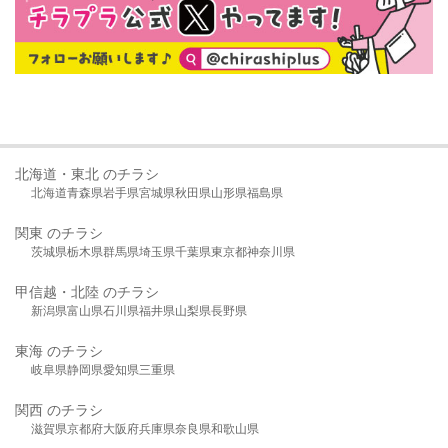
北海道・東北 のチラシ
北海道
青森県
岩手県
宮城県
秋田県
山形県
福島県
関東 のチラシ
茨城県
栃木県
群馬県
埼玉県
千葉県
東京都
神奈川県
甲信越・北陸 のチラシ
新潟県
富山県
石川県
福井県
山梨県
長野県
東海 のチラシ
岐阜県
静岡県
愛知県
三重県
関西 のチラシ
滋賀県
京都府
大阪府
兵庫県
奈良県
和歌山県