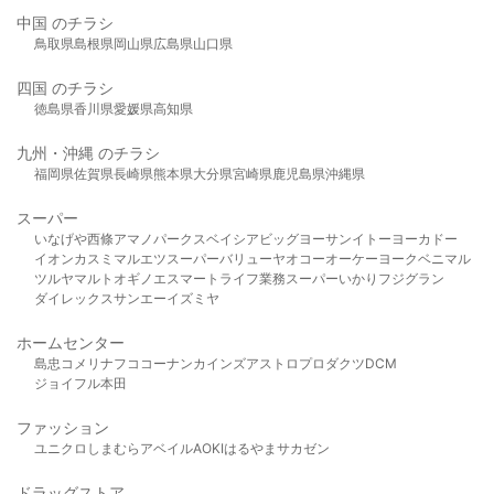
中国 のチラシ
鳥取県
島根県
岡山県
広島県
山口県
四国 のチラシ
徳島県
香川県
愛媛県
高知県
九州・沖縄 のチラシ
福岡県
佐賀県
長崎県
熊本県
大分県
宮崎県
鹿児島県
沖縄県
スーパー
いなげや
西條
アマノパークス
ベイシア
ビッグヨーサン
イトーヨーカドー
イオン
カスミ
マルエツ
スーパーバリュー
ヤオコー
オーケー
ヨークベニマル
ツルヤ
マルト
オギノ
エスマート
ライフ
業務スーパー
いかり
フジグラン
ダイレックス
サンエー
イズミヤ
ホームセンター
島忠
コメリ
ナフコ
コーナン
カインズ
アストロプロダクツ
DCM
ジョイフル本田
ファッション
ユニクロ
しまむら
アベイル
AOKI
はるやま
サカゼン
ドラッグストア