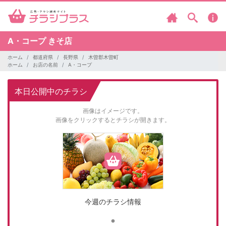
A・コープ
きそ店
ホーム
都道府県
長野県
木曽郡木曽町
ホーム
お店の名前
A・コープ
本日公開中のチラシ
画像はイメージです。
画像をクリックするとチラシが開きます。
今週のチラシ情報