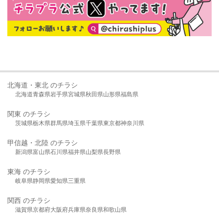
北海道・東北 のチラシ
北海道
青森県
岩手県
宮城県
秋田県
山形県
福島県
関東 のチラシ
茨城県
栃木県
群馬県
埼玉県
千葉県
東京都
神奈川県
甲信越・北陸 のチラシ
新潟県
富山県
石川県
福井県
山梨県
長野県
東海 のチラシ
岐阜県
静岡県
愛知県
三重県
関西 のチラシ
滋賀県
京都府
大阪府
兵庫県
奈良県
和歌山県