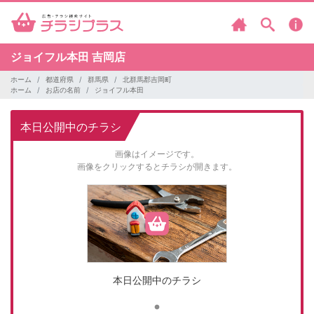
ジョイフル本田
吉岡店
ホーム
都道府県
群馬県
北群馬郡吉岡町
ホーム
お店の名前
ジョイフル本田
本日公開中のチラシ
画像はイメージです。
画像をクリックするとチラシが開きます。
本日公開中のチラシ