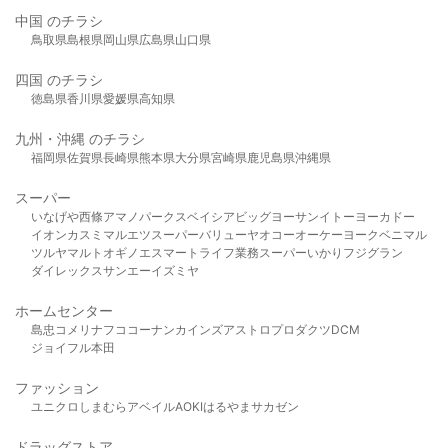
中国 のチラシ
鳥取県
島根県
岡山県
広島県
山口県
四国 のチラシ
徳島県
香川県
愛媛県
高知県
九州・沖縄 のチラシ
福岡県
佐賀県
長崎県
熊本県
大分県
宮崎県
鹿児島県
沖縄県
スーパー
いなげや
西條
アマノパークス
ベイシア
ビッグヨーサン
イトーヨーカドー
イオン
カスミ
マルエツ
スーパーバリュー
ヤオコー
オーケー
ヨークベニマル
ツルヤ
マルト
オギノ
エスマート
ライフ
業務スーパー
いかり
フジグラン
ダイレックス
サンエー
イズミヤ
ホームセンター
島忠
コメリ
ナフコ
コーナン
カインズ
アストロプロダクツ
DCM
ジョイフル本田
ファッション
ユニクロ
しまむら
アベイル
AOKI
はるやま
サカゼン
ドラッグストア