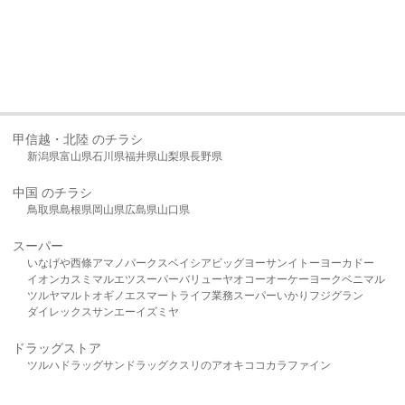
甲信越・北陸 のチラシ
新潟県
富山県
石川県
福井県
山梨県
長野県
中国 のチラシ
鳥取県
島根県
岡山県
広島県
山口県
スーパー
いなげや
西條
アマノパークス
ベイシア
ビッグヨーサン
イトーヨーカドー
イオン
カスミ
マルエツ
スーパーバリュー
ヤオコー
オーケー
ヨークベニマル
ツルヤ
マルト
オギノ
エスマート
ライフ
業務スーパー
いかり
フジグラン
ダイレックス
サンエー
イズミヤ
ドラッグストア
ツルハドラッグ
サンドラッグ
クスリのアオキ
ココカラファイン