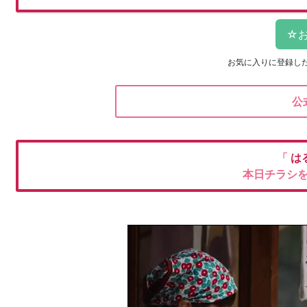
お気に入りに登録し
公
「
は
本日チラシ