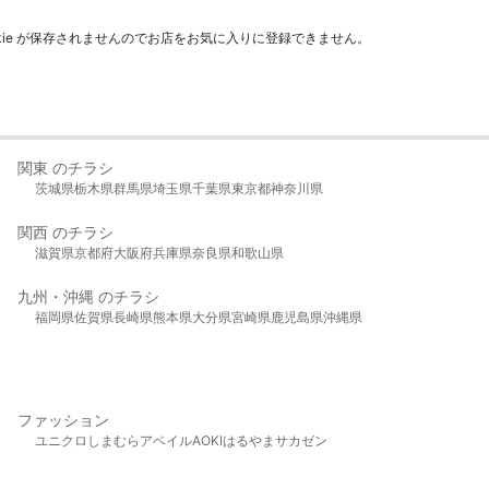
kie が保存されませんのでお店をお気に入りに登録できません。
関東 のチラシ
茨城県
栃木県
群馬県
埼玉県
千葉県
東京都
神奈川県
関西 のチラシ
滋賀県
京都府
大阪府
兵庫県
奈良県
和歌山県
九州・沖縄 のチラシ
福岡県
佐賀県
長崎県
熊本県
大分県
宮崎県
鹿児島県
沖縄県
ファッション
ユニクロ
しまむら
アベイル
AOKI
はるやま
サカゼン