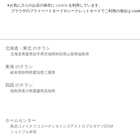
※お気に入りのお店の保存に
cookie
を利用しています。
ブラウザのプライベートモードやシークレットモードでご利用の場合は coo
北海道・東北 のチラシ
北海道
青森県
岩手県
宮城県
秋田県
山形県
福島県
東海 のチラシ
岐阜県
静岡県
愛知県
三重県
四国 のチラシ
徳島県
香川県
愛媛県
高知県
ホームセンター
島忠
コメリ
ナフコ
コーナン
カインズ
アストロプロダクツ
DCM
ジョイフル本田