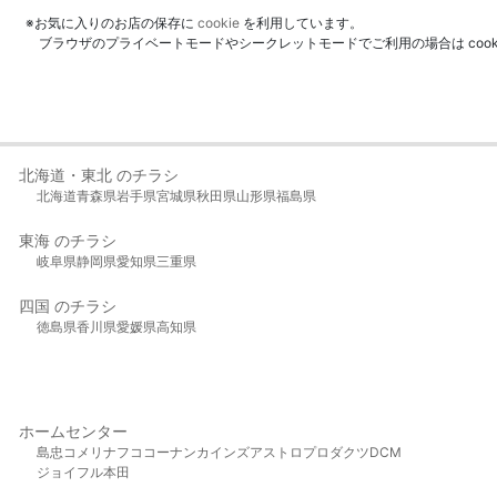
※お気に入りのお店の保存に
cookie
を利用しています。
ブラウザのプライベートモードやシークレットモードでご利用の場合は coo
北海道・東北 のチラシ
北海道
青森県
岩手県
宮城県
秋田県
山形県
福島県
東海 のチラシ
岐阜県
静岡県
愛知県
三重県
四国 のチラシ
徳島県
香川県
愛媛県
高知県
ホームセンター
島忠
コメリ
ナフコ
コーナン
カインズ
アストロプロダクツ
DCM
ジョイフル本田