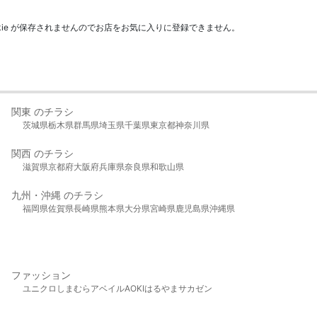
kie が保存されませんのでお店をお気に入りに登録できません。
関東 のチラシ
茨城県
栃木県
群馬県
埼玉県
千葉県
東京都
神奈川県
関西 のチラシ
滋賀県
京都府
大阪府
兵庫県
奈良県
和歌山県
九州・沖縄 のチラシ
福岡県
佐賀県
長崎県
熊本県
大分県
宮崎県
鹿児島県
沖縄県
ファッション
ユニクロ
しまむら
アベイル
AOKI
はるやま
サカゼン