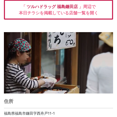
「
ツルハドラッグ
福島鎌田店
」周辺で
本日チラシを掲載している店舗一覧を開く
住所
福島県福島市鎌田字西舟戸11-1