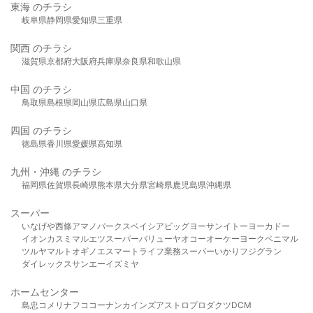
東海 のチラシ
岐阜県
静岡県
愛知県
三重県
関西 のチラシ
滋賀県
京都府
大阪府
兵庫県
奈良県
和歌山県
中国 のチラシ
鳥取県
島根県
岡山県
広島県
山口県
四国 のチラシ
徳島県
香川県
愛媛県
高知県
九州・沖縄 のチラシ
福岡県
佐賀県
長崎県
熊本県
大分県
宮崎県
鹿児島県
沖縄県
スーパー
いなげや
西條
アマノパークス
ベイシア
ビッグヨーサン
イトーヨーカドー
イオン
カスミ
マルエツ
スーパーバリュー
ヤオコー
オーケー
ヨークベニマル
ツルヤ
マルト
オギノ
エスマート
ライフ
業務スーパー
いかり
フジグラン
ダイレックス
サンエー
イズミヤ
ホームセンター
島忠
コメリ
ナフコ
コーナン
カインズ
アストロプロダクツ
DCM