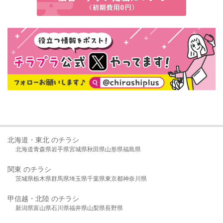
北海道・東北 のチラシ
北海道
青森県
岩手県
宮城県
秋田県
山形県
福島県
関東 のチラシ
茨城県
栃木県
群馬県
埼玉県
千葉県
東京都
神奈川県
甲信越・北陸 のチラシ
新潟県
富山県
石川県
福井県
山梨県
長野県