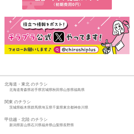
北海道・東北 のチラシ
北海道
青森県
岩手県
宮城県
秋田県
山形県
福島県
関東 のチラシ
茨城県
栃木県
群馬県
埼玉県
千葉県
東京都
神奈川県
甲信越・北陸 のチラシ
新潟県
富山県
石川県
福井県
山梨県
長野県