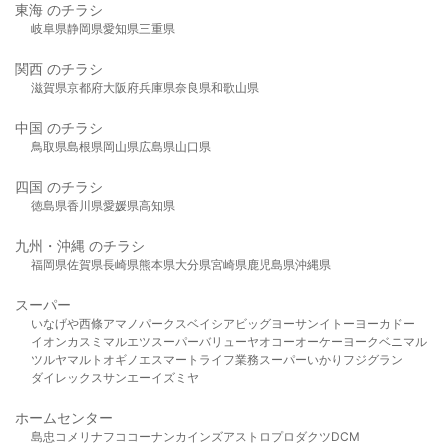
東海 のチラシ
岐阜県
静岡県
愛知県
三重県
関西 のチラシ
滋賀県
京都府
大阪府
兵庫県
奈良県
和歌山県
中国 のチラシ
鳥取県
島根県
岡山県
広島県
山口県
四国 のチラシ
徳島県
香川県
愛媛県
高知県
九州・沖縄 のチラシ
福岡県
佐賀県
長崎県
熊本県
大分県
宮崎県
鹿児島県
沖縄県
スーパー
いなげや
西條
アマノパークス
ベイシア
ビッグヨーサン
イトーヨーカドー
イオン
カスミ
マルエツ
スーパーバリュー
ヤオコー
オーケー
ヨークベニマル
ツルヤ
マルト
オギノ
エスマート
ライフ
業務スーパー
いかり
フジグラン
ダイレックス
サンエー
イズミヤ
ホームセンター
島忠
コメリ
ナフコ
コーナン
カインズ
アストロプロダクツ
DCM