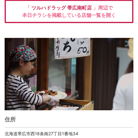
「
ツルハドラッグ
帯広南町店
」周辺で
本日チラシを掲載している店舗一覧を開く
住所
北海道帯広市西18条南27丁目1番地34