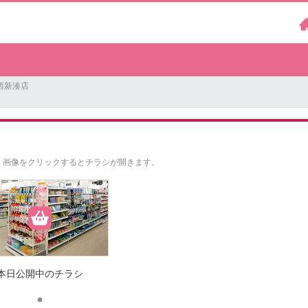
西新湊店
。
画像をクリックするとチラシが開きます。
本日公開中のチラシ