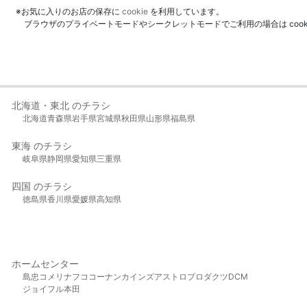
※お気に入りのお店の保存に
cookie
を利用しています。
ブラウザのプライベートモードやシークレットモードでご利用の場合は coo
北海道・東北 のチラシ
北海道
青森県
岩手県
宮城県
秋田県
山形県
福島県
東海 のチラシ
岐阜県
静岡県
愛知県
三重県
四国 のチラシ
徳島県
香川県
愛媛県
高知県
ホームセンター
島忠
コメリ
ナフコ
コーナン
カインズ
アストロプロダクツ
DCM
ジョイフル本田