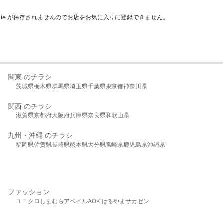
kie が保存されませんのでお店をお気に入りに登録できません。
関東 のチラシ
茨城県
栃木県
群馬県
埼玉県
千葉県
東京都
神奈川県
関西 のチラシ
滋賀県
京都府
大阪府
兵庫県
奈良県
和歌山県
九州・沖縄 のチラシ
福岡県
佐賀県
長崎県
熊本県
大分県
宮崎県
鹿児島県
沖縄県
ファッション
ユニクロ
しまむら
アベイル
AOKI
はるやま
サカゼン