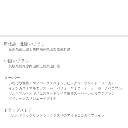
甲信越・北陸 のチラシ
新潟県
富山県
石川県
福井県
山梨県
長野県
中国 のチラシ
鳥取県
島根県
岡山県
広島県
山口県
スーパー
いなげや
西條
アマノパークス
ベイシア
ビッグヨーサン
イトーヨーカドー
イオン
カスミ
マルエツ
スーパーバリュー
ヤオコー
オーケー
ヨークベニマル
ツルヤ
マルト
オギノ
エスマート
ライフ
業務スーパー
いかり
フジグラン
ダイレックス
サンエー
イズミヤ
ドラッグストア
ツルハドラッグ
サンドラッグ
クスリのアオキ
ココカラファイン