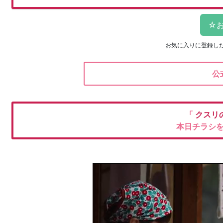
お気に入りに登録し
公
「
クスリ
本日チラシ